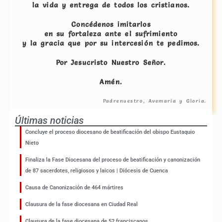
la vida y entrega de todos los cristianos.
Concédenos imitarlos
en su fortaleza ante el sufrimiento
y la gracia que por su intercesión te pedimos.
Por Jesucristo Nuestro Señor.
Amén.
Padrenuestro, Avemaría y Gloria.
Últimas noticias
Concluye el proceso diocesano de beatificación del obispo Eustaquio
Nieto
Finaliza la Fase Diocesana del proceso de beatificación y canonización
de 87 sacerdotes, religiosos y laicos | Diócesis de Cuenca
Causa de Canonización de 464 mártires
Clausura de la fase diocesana en Ciudad Real
Clausura de la fase diocesana de 52 franciscanos