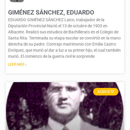
GIMÉNEZ SÁNCHEZ, EDUARDO
EDUARDO GIMÉNEZ SÁNCHEZ Laico, trabajador de la
Diputación Provincial Nació el 13 de octubre de 1903 en
Albacete. Realizó sus estudios de Bachillerato en el Colegio de
Santa Rita. Terminada su etapa escolar se convirtió en la mano
derecha de su padre. Contrajo matrimonio con Emilia Castro
Enríquez, que murió al dar a luz a su primer hijo, el cual también
murió. El comienzo de la guerra civil le sorprende
LEER MÁS »
ALBACETE