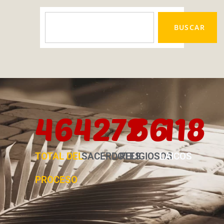
BUSCAR
464
272
69
123
TOTAL DEL
SACERDOTES
RELIGIOSOS
LAICOS
PROCESO