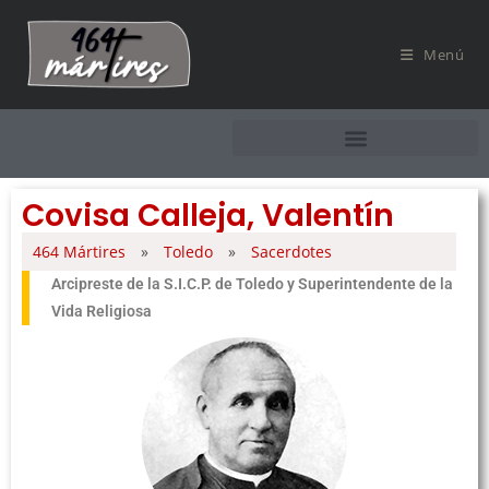
Menú
Covisa Calleja, Valentín
464 Mártires
»
Toledo
»
Sacerdotes
Arcipreste de la S.I.C.P. de Toledo y Superintendente de la
Vida Religiosa