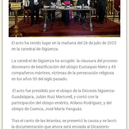
El acto ha tenido lugar en la mañana del 26 de julio de 2025
en la catedral de Sigüenza.
La catedral de Sigüenza ha acogido la clausura del proceso
diocesano de beatificación del obispo Eustaquio Nieto y 45
compañeros mártires, víctimas de la persecución religiosa
en los años 30 del siglo pasado.
El acto fue presidido por el obispo de la Diócesis Sigüenza-
Guadalajara, Julián Ruiz Martorell, y contó con la
participación del obispo emérito, Atilano Rodríguez, y del
obispo de Cuenca, José María Yanguás.
Tras el canto de las letanías, se presentó la causa y se lacró
la documentación que ahora será enviada al Dicasterio