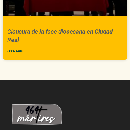
Clausura de la fase diocesana en Ciudad
Real
LEER MÁS