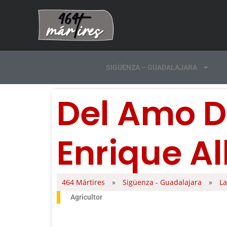
SIGÜENZA – GUADALAJARA
Del Amo D
Enrique Al
464 Mártires
»
Sigüenza - Guadalajara
»
La
Agricultor