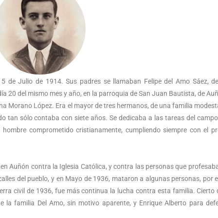
15 de Julio de 1914. Sus padres se llamaban Felipe del Amo Sáez, de
 día 20 del mismo mes y año, en la parroquia de San Juan Bautista, de Au
ana Morano López. Era el mayor de tres hermanos, de una familia modesta
do tan sólo contaba con siete años. Se dedicaba a las tareas del campo
un hombre comprometido cristianamente, cumpliendo siempre con el p
 en Auñón contra la Iglesia Católica, y contra las personas que profesab
 calles del pueblo, y en Mayo de 1936, mataron a algunas personas, por e
ra civil de 1936, fue más continua la lucha contra esta familia. Cierto d
 la familia Del Amo, sin motivo aparente, y Enrique Alberto para def