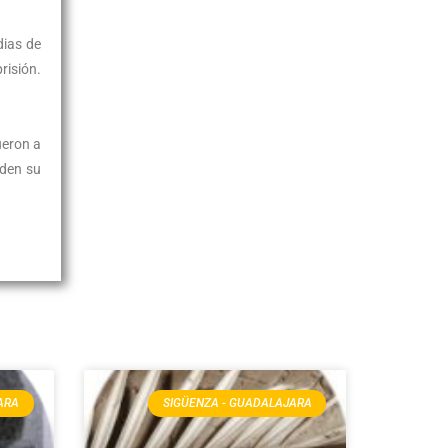
dias de
risión.
ueron a
iden su
ARA
SIGÜENZA - GUADALAJARA