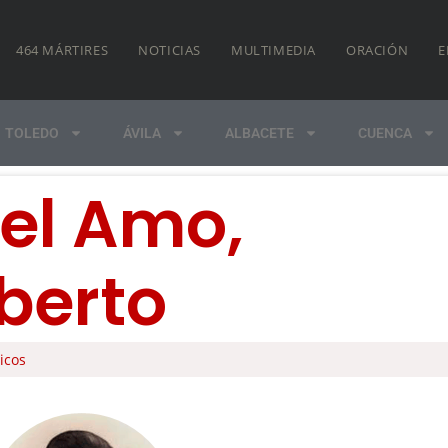
464 MÁRTIRES
NOTICIAS
MULTIMEDIA
ORACIÓN
E
TOLEDO
ÁVILA
ALBACETE
CUENCA
el Amo,
berto
icos