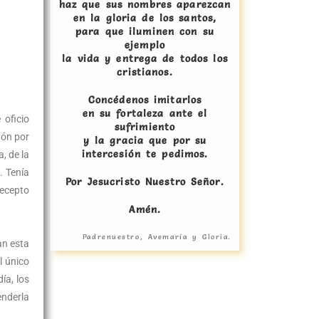
haz que sus nombres aparezcan
en la gloria de los santos,
para que iluminen con su
ejemplo
la vida y entrega de todos los
cristianos.
Concédenos imitarlos
en su fortaleza ante el
 oficio
sufrimiento
ñón por
y la gracia que por su
intercesión te pedimos.
, de la
. Tenía
Por Jesucristo Nuestro Señor.
recepto
Amén.
Padrenuestro, Avemaría y Gloria.
an esta
l único
ía, los
enderla