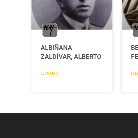
ALBIÑANA
B
ZALDÍVAR, ALBERTO
FE
LEER MÁS »
LEE