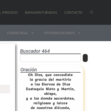
L PROCESO
BIENAVENTURADOS
CONTACTO
CIUDAD REAL
PP.FRANCISCANOS
Buscador 464
Oración
Oh Dios, que concediste
la gracia del martirio
a los Siervos de Dios
Eustaquio Nieto y Martín,
obispo,
y a los demás sacerdotes,
religiosos y laicos
de nuestras diócesis,