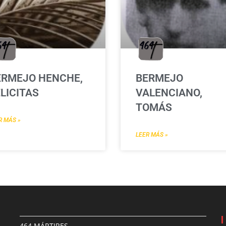
ERMEJO HENCHE,
BERMEJO
LICITAS
VALENCIANO,
TOMÁS
R MÁS »
LEER MÁS »
464 MÁRTIRES