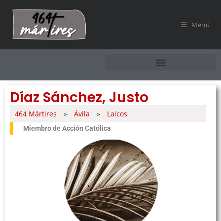
Menú
Díaz Sánchez, Justo
464 Mártires
»
Ávila
»
Laicos
Miembro de Acción Católica