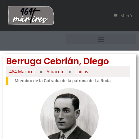
Menú
Berruga Cebrián, Diego
464 Mártires
»
Albacete
»
Laicos
Miembro de la Cofradía de la patrona de La Roda