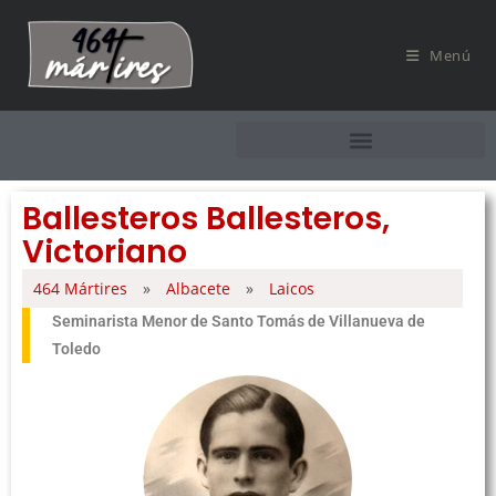
Menú
Ballesteros Ballesteros,
Victoriano
464 Mártires
»
Albacete
»
Laicos
Seminarista Menor de Santo Tomás de Villanueva de
Toledo