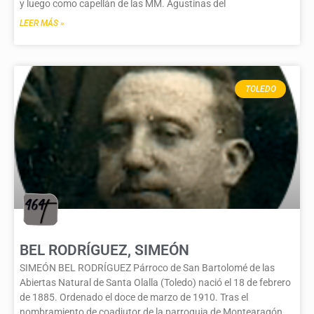
y luego como capellán de las MM. Agustinas del
LEER MÁS »
TOLEDO
BEL RODRÍGUEZ, SIMEÓN
SIMEÓN BEL RODRÍGUEZ Párroco de San Bartolomé de las
Abiertas Natural de Santa Olalla (Toledo) nació el 18 de febrero
de 1885. Ordenado el doce de marzo de 1910. Tras el
nombramiento de coadjutor de la parroquia de Montearagón