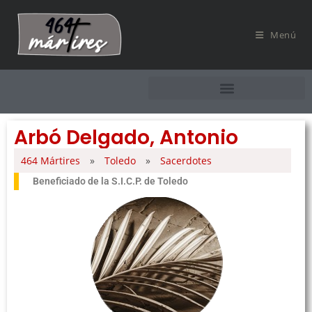
Menú
Arbó Delgado, Antonio
464 Mártires
»
Toledo
»
Sacerdotes
Beneficiado de la S.I.C.P. de Toledo