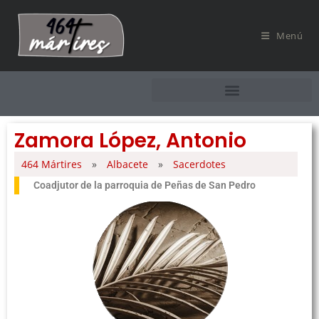
Menú
Zamora López, Antonio
464 Mártires
»
Albacete
»
Sacerdotes
Coadjutor de la parroquia de Peñas de San Pedro