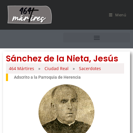
Menú
Sánchez de la Nieta, Jesús
464 Mártires
»
Ciudad Real
»
Sacerdotes
Adscrito a la Parroquia de Herencia