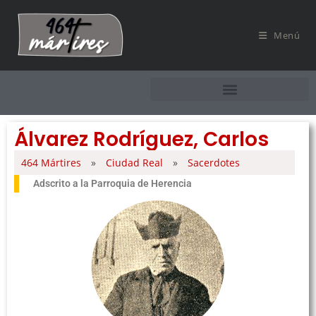
Menú
Álvarez Rodríguez, Carlos
464 Mártires
»
Ciudad Real
»
Sacerdotes
Adscrito a la Parroquia de Herencia