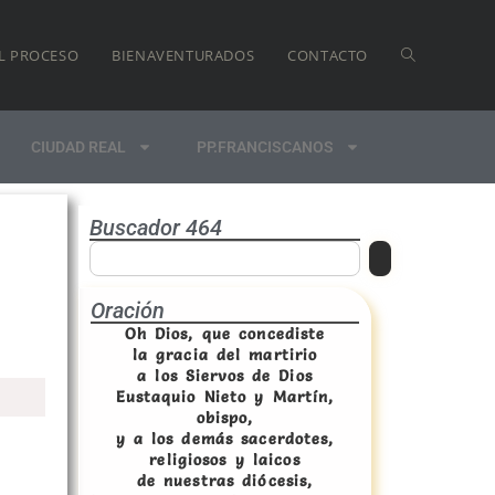
L PROCESO
BIENAVENTURADOS
CONTACTO
CIUDAD REAL
PP.FRANCISCANOS
Buscador 464
Oración
Oh Dios, que concediste
la gracia del martirio
a los Siervos de Dios
Eustaquio Nieto y Martín,
obispo,
y a los demás sacerdotes,
religiosos y laicos
de nuestras diócesis,