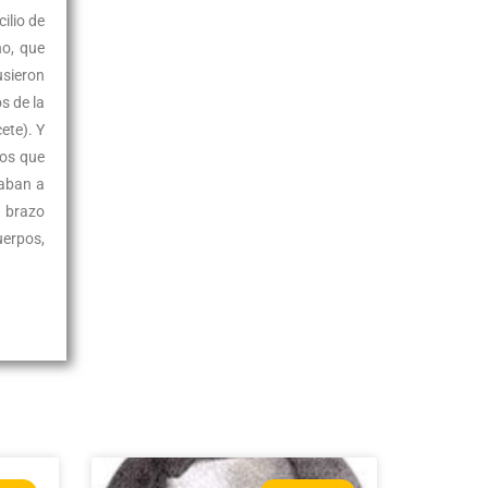
ilio de
o, que
usieron
s de la
ete). Y
nos que
zaban a
u brazo
uerpos,