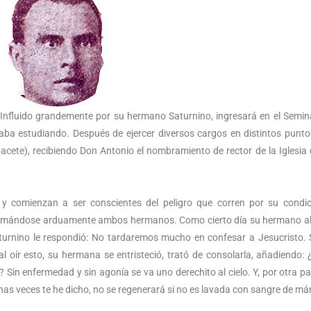
 Influido grandemente por su hermano Saturnino, ingresará en el Semin
ba estudiando. Después de ejercer diversos cargos en distintos punto
acete), recibiendo Don Antonio el nombramiento de rector de la Iglesia
ín, y comienzan a ser conscientes del peligro que corren por su condi
 animándose arduamente ambos hermanos. Como cierto día su hermano a
turnino le respondió: No tardaremos mucho en confesar a Jesucristo. 
 oír esto, su hermana se entristeció, trató de consolarla, añadiendo:
Sin enfermedad y sin agonía se va uno derechito al cielo. Y, por otra par
 veces te he dicho, no se regenerará si no es lavada con sangre de már