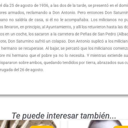
 día 25 de agosto de 1936, a las dos de la tarde, se presentó en el domic
bres armados, reclamando a Don Antonio. Pero entonces Don Saturnin
ano no saldría de casa, si él no le acompañaba. Los milicianos no p
evaron, en principio, al Ayuntamiento, y allí los retuvieron hasta las do
s en un coche, los sacaron a la carretera de Peñas de San Pedro (Albac
rote, Don Saturnino sufrió un colapso. Don Antonio suplicó a los milicia
u hermano se recuperase. Al bajar, se percató que los milicianos comen
bre mi hermano que el pobre ya no lo necesita. Y mientras extiende s
dispararon sobre ambos, quedando tendidos por tierra, abrazados sus c
drugada del 26 de agosto.
Te puede interesar también...