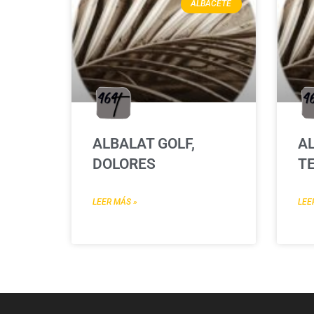
ALBACETE
ALBALAT GOLF,
AL
DOLORES
T
LEER MÁS »
LEE