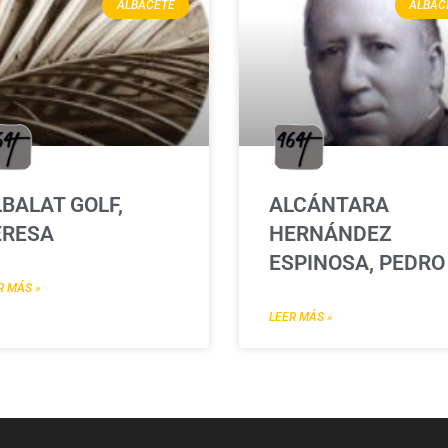
ALBACETE
ALBAC
BALAT GOLF,
ALCÁNTARA
ERESA
HERNÁNDEZ
ESPINOSA, PEDRO
R MÁS »
LEER MÁS »