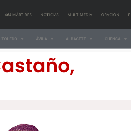
464 MÁRTIRES
NOTICIAS
MULTIMEDIA
ORACIÓN
E
TOLEDO
ÁVILA
ALBACETE
CUENCA
astaño,