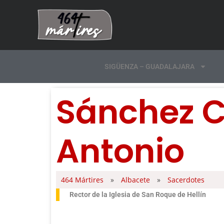
SIGÜENZA – GUADALAJARA
Sánchez C
Antonio
464 Mártires
»
Albacete
»
Sacerdotes
Rector de la Iglesia de San Roque de Hellín