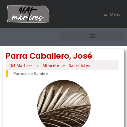
Menú
Parra Caballero, José
464 Mártires
»
Albacete
»
Sacerdotes
Párroco de Salobre