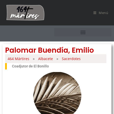
Menú
Palomar Buendía, Emilio
464 Mártires
»
Albacete
»
Sacerdotes
Coadjutor de El Bonillo