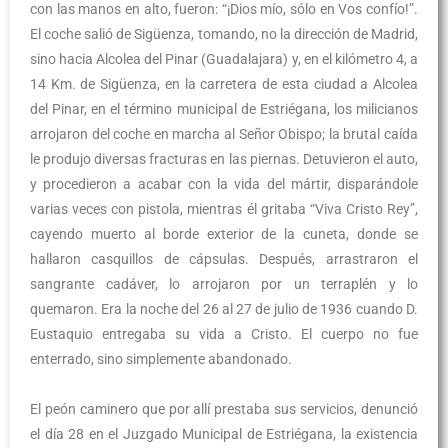
con las manos en alto, fueron: “¡Dios mío, sólo en Vos confío!”.
El coche salió de Sigüenza, tomando, no la dirección de Madrid,
sino hacia Alcolea del Pinar (Guadalajara) y, en el kilómetro 4, a
14 Km. de Sigüenza, en la carretera de esta ciudad a Alcolea
del Pinar, en el término municipal de Estriégana, los milicianos
arrojaron del coche en marcha al Señor Obispo; la brutal caída
le produjo diversas fracturas en las piernas. Detuvieron el auto,
y procedieron a acabar con la vida del mártir, disparándole
varias veces con pistola, mientras él gritaba “Viva Cristo Rey”,
cayendo muerto al borde exterior de la cuneta, donde se
hallaron casquillos de cápsulas. Después, arrastraron el
sangrante cadáver, lo arrojaron por un terraplén y lo
quemaron. Era la noche del 26 al 27 de julio de 1936 cuando D.
Eustaquio entregaba su vida a Cristo. El cuerpo no fue
enterrado, sino simplemente abandonado.
El peón caminero que por allí prestaba sus servicios, denunció
el día 28 en el Juzgado Municipal de Estriégana, la existencia