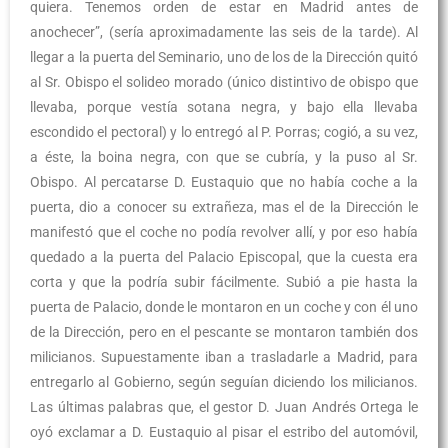
quiera. Tenemos orden de estar en Madrid antes de
anochecer”, (sería aproximadamente las seis de la tarde). Al
llegar a la puerta del Seminario, uno de los de la Dirección quitó
al Sr. Obispo el solideo morado (único distintivo de obispo que
llevaba, porque vestía sotana negra, y bajo ella llevaba
escondido el pectoral) y lo entregó al P. Porras; cogió, a su vez,
a éste, la boina negra, con que se cubría, y la puso al Sr.
Obispo. Al percatarse D. Eustaquio que no había coche a la
puerta, dio a conocer su extrañeza, mas el de la Dirección le
manifestó que el coche no podía revolver allí, y por eso había
quedado a la puerta del Palacio Episcopal, que la cuesta era
corta y que la podría subir fácilmente. Subió a pie hasta la
puerta de Palacio, donde le montaron en un coche y con él uno
de la Dirección, pero en el pescante se montaron también dos
milicianos. Supuestamente iban a trasladarle a Madrid, para
entregarlo al Gobierno, según seguían diciendo los milicianos.
Las últimas palabras que, el gestor D. Juan Andrés Ortega le
oyó exclamar a D. Eustaquio al pisar el estribo del automóvil,