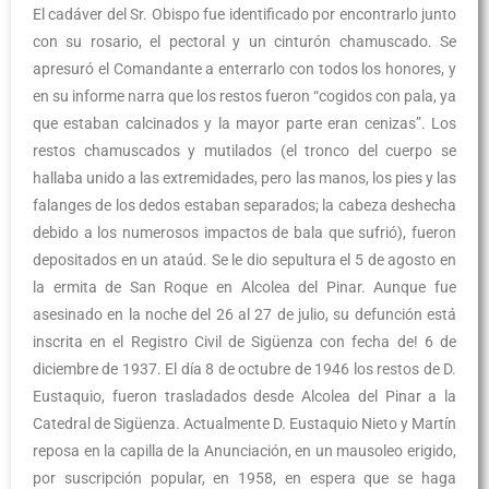
El cadáver del Sr. Obispo fue identificado por encontrarlo junto
con su rosario, el pectoral y un cinturón chamuscado. Se
apresuró el Comandante a enterrarlo con todos los honores, y
en su informe narra que los restos fueron “cogidos con pala, ya
que estaban calcinados y la mayor parte eran cenizas”. Los
restos chamuscados y mutilados (el tronco del cuerpo se
hallaba unido a las extremidades, pero las manos, los pies y las
falanges de los dedos estaban separados; la cabeza deshecha
debido a los numerosos impactos de bala que sufrió), fueron
depositados en un ataúd. Se le dio sepultura el 5 de agosto en
la ermita de San Roque en Alcolea del Pinar. Aunque fue
asesinado en la noche del 26 al 27 de julio, su defunción está
inscrita en el Registro Civil de Sigüenza con fecha de! 6 de
diciembre de 1937. El día 8 de octubre de 1946 los restos de D.
Eustaquio, fueron trasladados desde Alcolea del Pinar a la
Catedral de Sigüenza. Actualmente D. Eustaquio Nieto y Martín
reposa en la capilla de la Anunciación, en un mausoleo erigido,
por suscripción popular, en 1958, en espera que se haga