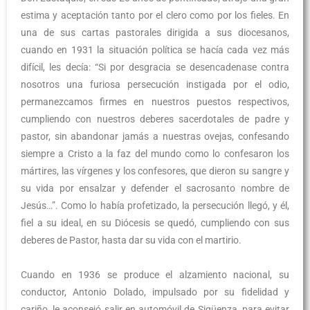
estima y aceptación tanto por el clero como por los fieles. En
una de sus cartas pastorales dirigida a sus diocesanos,
cuando en 1931 la situación política se hacía cada vez más
difícil, les decía: “Si por desgracia se desencadenase contra
nosotros una furiosa persecución instigada por el odio,
permanezcamos firmes en nuestros puestos respectivos,
cumpliendo con nuestros deberes sacerdotales de padre y
pastor, sin abandonar jamás a nuestras ovejas, confesando
siempre a Cristo a la faz del mundo como lo confesaron los
mártires, las vírgenes y los confesores, que dieron su sangre y
su vida por ensalzar y defender el sacrosanto nombre de
Jesús…”. Como lo había profetizado, la persecución llegó, y él,
fiel a su ideal, en su Diócesis se quedó, cumpliendo con sus
deberes de Pastor, hasta dar su vida con el martirio.
Cuando en 1936 se produce el alzamiento nacional, su
conductor, Antonio Dolado, impulsado por su fidelidad y
cariño, le aconsejó salir en automóvil de Sigüenza, para evitar