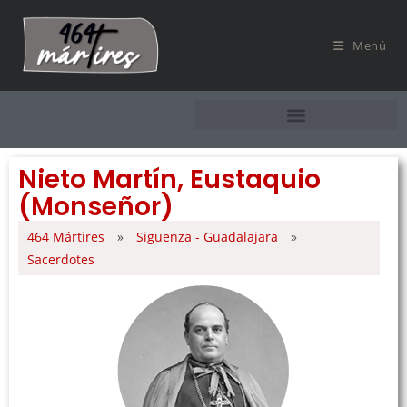
Menú
Nieto Martín, Eustaquio
(Monseñor)
464 Mártires
»
Sigüenza - Guadalajara
»
Sacerdotes