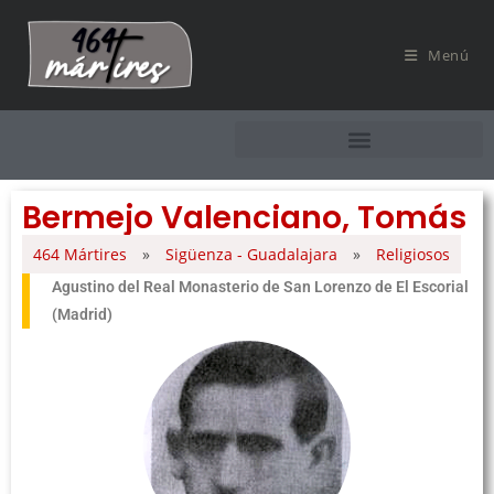
Menú
Bermejo Valenciano, Tomás
464 Mártires
»
Sigüenza - Guadalajara
»
Religiosos
Agustino del Real Monasterio de San Lorenzo de El Escorial
(Madrid)