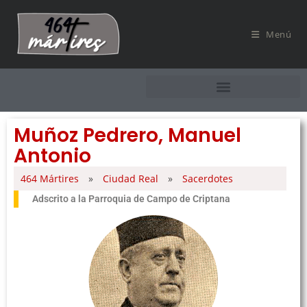
Menú
Muñoz Pedrero, Manuel
Antonio
464 Mártires
»
Ciudad Real
»
Sacerdotes
Adscrito a la Parroquia de Campo de Criptana