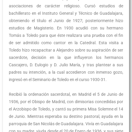
asociaciones de carácter religioso. Cursó estudios de
bachillerato en el Instituto General y Técnico de Guadalajara,
obteniendo el título el Junio de 1927; posteriormente hizo
estudios de Magisterio. En 1930 acudió con su hermano
Tomás a Toledo para que éste realizara una prueba con el fin
de ser admitido como cantor en la Catedral. Esta visita a
Toledo hizo recapacitar a Alejandro sobre su aspiración de ser
sacerdote, decisión en la que influyeron los hermanos
Cascajero, D. Eulogio y D. Julio María, y tras plantear a sus
padres su intención, a la cual accedieron con inmenso gozo,
ingresó en el Seminario de Toledo en el curso 1930-31.
Recibió la ordenación sacerdotal, en Madrid el 5 de Junio de
1936, por el Obispo de Madrid, con dimisorias concedidas por
el Arzobispo de Toledo, y cantó su primera Misa Solemne el 14
de Junio. Mientras esperaba su destino pastoral, ayuda en la
parroquia de San Nicolás de Guadalajara. Vivía en Guadalajara
con su madre, viuda desde el 20 de Enero de 1936, y sus siete