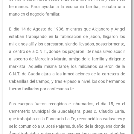
hermanos. Para ayudar a la economía familiar, echaba una
mano en el negocio familiar.
El día 14 de Agosto de 1936, mientras que Alejandro y Ángel
estaban trabajando en la fabricación de jabón, llegaron los
milicianos allí y los apresaron, siendo llevados, posteriormente,
al centro de la C.N.T., donde los juzgaron. De nada sirvió acudir
al socorro de Marcelino Martín, amigo de la familia y dirigente
marxista. Aquella misma tarde, los milicianos salieron de la
C.N.T. de Guadalajara a las inmediaciones de la carretera de
Cabanillas del Campo, y tras el paso a nivel, los dos hermanos
fueron fusilados por confesar su fe.
Sus cuerpos fueron recogidos e inhumados, el día 15, en el
Cementerio Municipal de Guadalajara, pues D. Claudio Laria,
que trabajaba en la Funeraria La Fe, reconoció los cadáveres y
se lo comunicó a D. José Pajares, dueño de la droguería donde
Ángel trabajaba, quien ordenó recoger los cuerpos en ataúdes