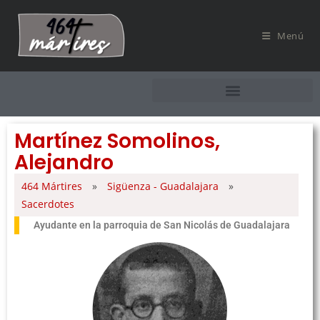
Menú
Martínez Somolinos,
Alejandro
464 Mártires
»
Sigüenza - Guadalajara
»
Sacerdotes
Ayudante en la parroquia de San Nicolás de Guadalajara