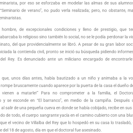
eminarista, por eso se esforzaba en modelar las almas de sus alumno
el “Seminario de verano”, no pudo verla realizada; pero, no obstante, m
eminaristas.
hombre, de excepcionales condiciones y lleno de prestigio, que te
caba lo religioso sino también lo social, no se le podía perdonar la vi
ato, del que providencialmente se libró. A pesar de su gran labor soci
niciada la contienda civil, pronto se inició su búsqueda pidiendo informe
ba del Rey. Es denunciado ante un miliciano encargado de encontrarl
 que, unos días antes, había bautizado a un niño y animaba a la v
 se rompe bruscamente cuando aparece por la puerta de la casa el dueño d
e vienen a matarle!” Para no comprometer a la familia, el Doctora
to y se esconde en “El barranco”, en medio de la campiña. Después
, al salir de una pequeña cueva en donde se había cobijado, recibe en sus
do de todo, el cuerpo sangrante yacía en el camino cubierto con una blu
ue el vecino de Villalba del Rey que lo hospedó en su casa lo trasladó,
e del 18 de agosto, día en que el doctoral fue asesinado.