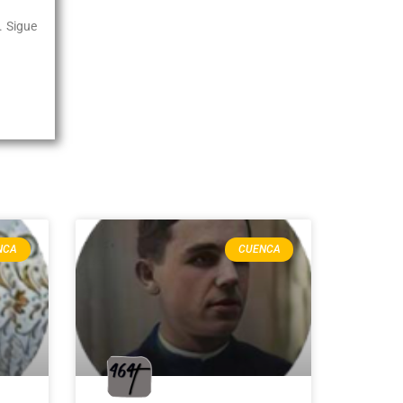
. Sigue
NCA
CUENCA