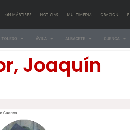
464 MÁRTIRES
NOTICIAS
MULTIMEDIA
ORACIÓN
E
TOLEDO
ÁVILA
ALBACETE
CUENCA
or, Joaquín
de Cuenca