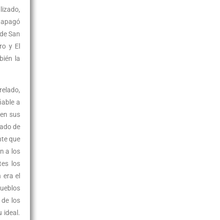
lizado,
i apagó
 de San
ro y El
bién la
relado,
ñable a
 en sus
gado de
nte que
n a los
tes los
pueblos
 de los
 ideal.