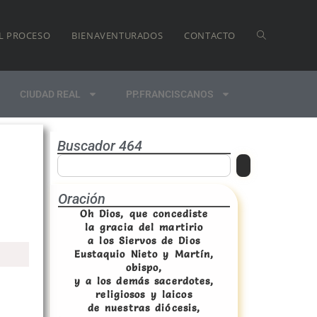
L PROCESO
BIENAVENTURADOS
CONTACTO
CIUDAD REAL
PP.FRANCISCANOS
Buscador 464
Oración
Oh Dios, que concediste
la gracia del martirio
a los Siervos de Dios
Eustaquio Nieto y Martín,
obispo,
y a los demás sacerdotes,
religiosos y laicos
de nuestras diócesis,