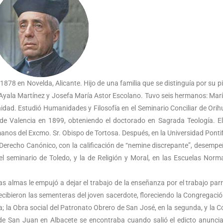
 1878 en Novelda, Alicante. Hijo de una familia que se distinguía por su p
Ayala Martínez y Josefa María Astor Escolano. Tuvo seis hermanos: Marí
inidad. Estudió Humanidades y Filosofía en el Seminario Conciliar de Orih
 de Valencia en 1899, obteniendo el doctorado en Sagrada Teología. E
anos del Excmo. Sr. Obispo de Tortosa. Después, en la Universidad Pontif
 Derecho Canónico, con la calificación de “nemine discrepante”, desemp
l seminario de Toledo, y la de Religión y Moral, en las Escuelas Norm
las almas le empujó a dejar el trabajo de la enseñanza por el trabajo parr
recibieron las sementeras del joven sacerdote, floreciendo la Congregació
; la Obra social del Patronato Obrero de San José, en la segunda, y la C
l de San Juan en Albacete se encontraba cuando salió el edicto anunci