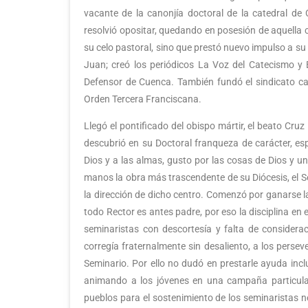
vacante de la canonjía doctoral de la catedral de C
resolvió opositar, quedando en posesión de aquella c
su celo pastoral, sino que prestó nuevo impulso a su
Juan; creó los periódicos La Voz del Catecismo y 
Defensor de Cuenca. También fundó el sindicato cat
Orden Tercera Franciscana.
Llegó el pontificado del obispo mártir, el beato Cru
descubrió en su Doctoral franqueza de carácter, esp
Dios y a las almas, gusto por las cosas de Dios y u
manos la obra más trascendente de su Diócesis, el 
la dirección de dicho centro. Comenzó por ganarse la
todo Rector es antes padre, por eso la disciplina en e
seminaristas con descortesía y falta de considerac
corregía fraternalmente sin desaliento, a los perseverantes los re
Seminario. Por ello no dudó en prestarle ayuda incl
animando a los jóvenes en una campaña particular
pueblos para el sostenimiento de los seminaristas n