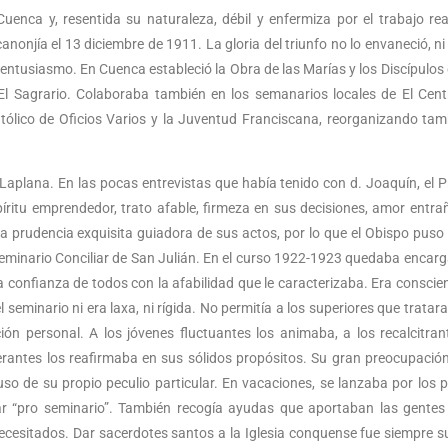
uenca y, resentida su naturaleza, débil y enfermiza por el trabajo rea
anonjía el 13 diciembre de 1911. La gloria del triunfo no lo envaneció, n
 entusiasmo. En Cuenca estableció la Obra de las Marías y los Discípulos
El Sagrario. Colaboraba también en los semanarios locales de El Cent
ólico de Oficios Varios y la Juventud Franciscana, reorganizando tam
z Laplana. En las pocas entrevistas que había tenido con d. Joaquín, el P
íritu emprendedor, trato afable, firmeza en sus decisiones, amor entra
na prudencia exquisita guiadora de sus actos, por lo que el Obispo puso
Seminario Conciliar de San Julián. En el curso 1922-1923 quedaba encar
 confianza de todos con la afabilidad que le caracterizaba. Era conscie
l seminario ni era laxa, ni rígida. No permitía a los superiores que tratara
ión personal. A los jóvenes fluctuantes los animaba, a los recalcitran
afirmaba en sus sólidos propósitos. Su gran preocupación era el
uso de su propio peculio particular. En vacaciones, se lanzaba por los 
 “pro seminario”. También recogía ayudas que aportaban las gentes
ecesitados. Dar sacerdotes santos a la Iglesia conquense fue siempre su