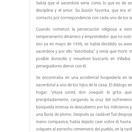
Sabía que el sacerdote sería como lo que es de s
disciplina y el amor. Su ilusión favorita, que era 
contacto por correspondencia con cada uno de los s
Cuando comenzó la persecución religiosa a este 
temperamento dinámico y emprendedor que no solo abar
eso ya en mayo de 1936, se había decidido su asesin
sacerdote y por ello “estorbaba” y tenía que morir. I
posible domicilio y resuelven buscarlo en Villal
perseguidores dieron con él.
Se encontraba en una accidental hospedería en la
sacerdotal a uno de los hijos de la casa. El diálogo
hogar: “¡Huya usted, don Joaquín -le grita- qu
precipitadamente, cargando la cruz del sufrimien
búsqueda intensa es descubierto por los milicianos y
una lluvia de plomo. Después su cadáver fue despoja
mano compasiva, había dejado caer sobre él, hasta q
volquete al estrecho cementerio del pueblo, en la tard