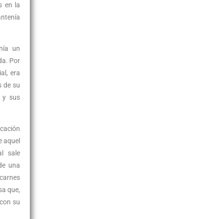
s en la
antenía
nía un
da. Por
al, era
s de su
e y sus
ocación
e aquel
l sale
 de una
 carnes
sa que,
 con su