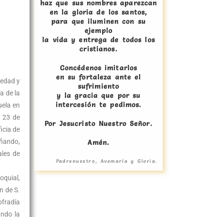
haz que sus nombres aparezcan
en la gloria de los santos,
para que iluminen con su
ejemplo
la vida y entrega de todos los
cristianos.
Concédenos imitarlos
en su fortaleza ante el
iedad y
sufrimiento
a de la
y la gracia que por su
intercesión te pedimos.
uela en
l 23 de
Por Jesucristo Nuestro Señor.
icia de
eñando,
Amén.
ales de
Padrenuestro, Avemaría y Gloria.
oquial,
n de S.
ofradía
ando la