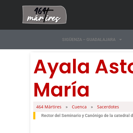
SIGÜENZA – GUADALAJARA
Ayala Ast
María
464 Mártires
»
Cuenca
»
Sacerdotes
Rector del Seminario y Canónigo de la catedral 