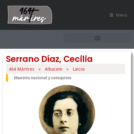
Menú
Serrano Díaz, Cecilia
464 Mártires
»
Albacete
»
Laicos
Maestra nacional y catequista