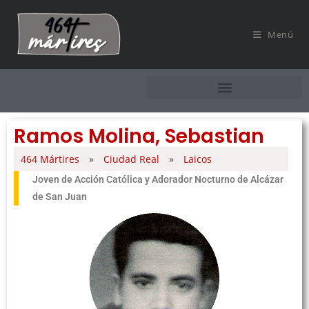
Menú
Ramos Molina, Sebastian
464 Mártires
»
Ciudad Real
»
Laicos
Joven de Acción Católica y Adorador Nocturno de Alcázar
de San Juan