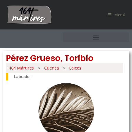
Menú
Pérez Grueso, Toribio
464 Mártires
»
Cuenca
»
Laicos
Labrador