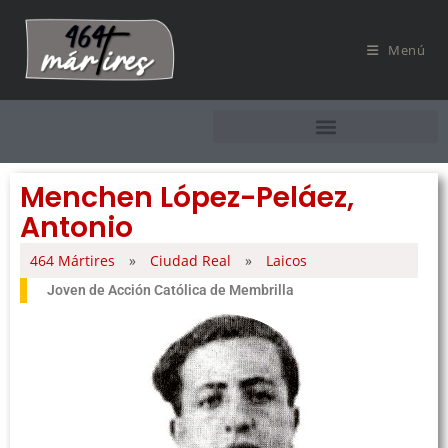
Menú
Menchen López-Peláez,
Antonio
464 Mártires
»
Ciudad Real
»
Laicos
Joven de Acción Católica de Membrilla