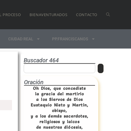
L PROCESO
BIENAVENTURADOS
CONTACTO
CIUDAD REAL
PP.FRANCISCANOS
Buscador 464
Oración
Oh Dios, que concediste
la gracia del martirio
a los Siervos de Dios
Eustaquio Nieto y Martín,
obispo,
y a los demás sacerdotes,
religiosos y laicos
de nuestras diócesis,