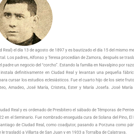
Real) el día 13 de agosto de 1897 y es bautizado el día 15 del mismo me
tal. Los padres, Alfonso y Teresa procedían de Zamora, después se tras
 el padre un negocio del “corcho”. Estando la familia en Navalpino por raz
e instala definitivamente en Ciudad Real y levantan una pequeña fábri
ara cursar los estudios eclesiásticos. Fue el cuarto hijo de los siete fruto
ateo, Amadeo, José María, Cristeta, Ester y María Josefa. José Marí
 Ciudad Real y es ordenado de Presbítero el sábado de Témporas de Pente
22 en el Seminario. Fue nombrado enseguida cura de Solana del Pino, El
 Santiago de Ciudad Real, como coadjutor, pasando a Porzuna como pár
le trasladó a Villarta de San Juan y en 1933 a Torralba de Calatrava.