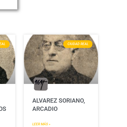
EAL
CIUDAD REAL
ALVAREZ SORIANO,
OS
ARCADIO
LEER MÁS »