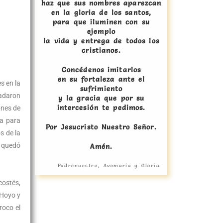
haz que sus nombres aparezcan
en la gloria de los santos,
para que iluminen con su
ejemplo
la vida y entrega de todos los
cristianos.
Concédenos imitarlos
en su fortaleza ante el
s en la
sufrimiento
ladaron
y la gracia que por su
intercesión te pedimos.
ones de
ca para
Por Jesucristo Nuestro Señor.
s de la
a quedó
Amén.
Padrenuestro, Avemaría y Gloria.
costés,
 Hoyo y
roco el