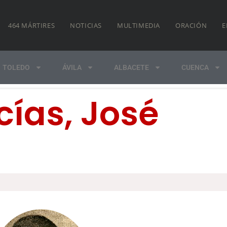
464 MÁRTIRES
NOTICIAS
MULTIMEDIA
ORACIÓN
E
TOLEDO
ÁVILA
ALBACETE
CUENCA
ías, José