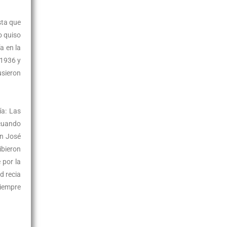
sta que
o quiso
a en la
 1936 y
usieron
ía: Las
 cuando
on José
ibieron
 por la
d recia
siempre