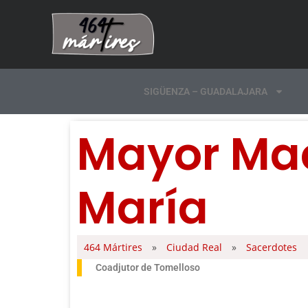
SIGÜENZA – GUADALAJARA
Mayor Mac
María
464 Mártires
»
Ciudad Real
»
Sacerdotes
Coadjutor de Tomelloso