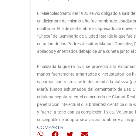
El Miércoles Santo del 1935 se vio obligado a salir 
en diciembre del mismo año fue nombrado coadjutor d
ocultarse. El 5 de septiembre es apresado de nuevo e
“Checa” del Seminario de Ciudad Real de la que fue s
en unión de los Padres Jesuitas Manuel González, 
apilados y enterrados debajo de una cuneta junto al c
Finalizada la guerra civil, se procedió a la exhuma
manos fuertemente amarradas e incrustados los hier
sacamos sus restos, se le desprendió la cabeza (pen
María fueron exhumados del cementerio de Las Cas
cristiana sepultura en el cementerio de Ciudad Rea
penetración intelectual o la brillantez científica o l
y fuerte, a tono con su complexión física. Voluntad 
susceptible de adaptarse a las costumbres y a los gust
COMPARTIR: