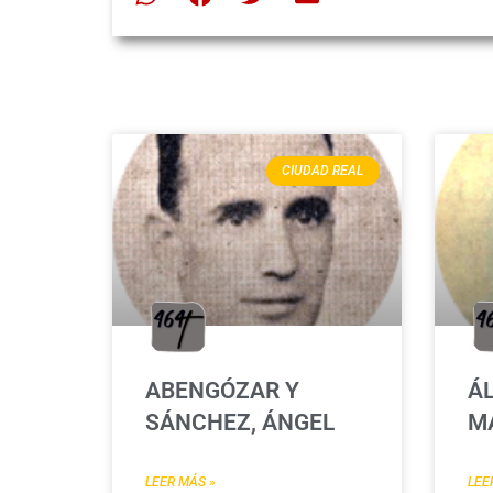
CIUDAD REAL
ABENGÓZAR Y
ÁL
SÁNCHEZ, ÁNGEL
M
LEER MÁS »
LEE