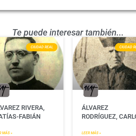
Te puede interesar también...
CIUDAD REAL
CIUDAD R
VAREZ RIVERA,
ÁLVAREZ
ATÍAS-FABIÁN
RODRÍGUEZ, CARL
R MÁS »
LEER MÁS »