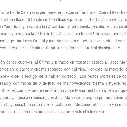
de Torralba de Calatrava, permaneciendo con su familia en Ciudad Real, ha
e Tomelloso. Detenido en Tomelloso y puesto en libertad, se confió y n
n Tomelloso y llevado a la cárcel donde permaneció tres días y un solo dí
acado y llevado a la aldea de Las Casas la noche del 8 de septiembre de
Domingo Ibarlucea Oregui y algunos seglares fueron asesinados. Los p
ementerio de dicha aldea, donde recibieron sepultura al día siguiente.
ción de los cuerpos. El último y primero en rescatar estaba D. José Mar
ros en la carne y encima tapados con cal viva. Por esto, al moverlo,
sé – dice- la testigo, se la habían cortado). Los restos mortales de d
as y con fecha de 8 de julio de mil novecientos treinta y nueve rec
l. Quienes conocieron de cerca a don José María testifican que más que
a variada y copiosa erudición, don José María se distinguió por una volunta
fuerte y recia, buena siempre y recta como de sacerdote celoso y si no 
os de los diferentes pueblos en los que ejerció el ministerio.