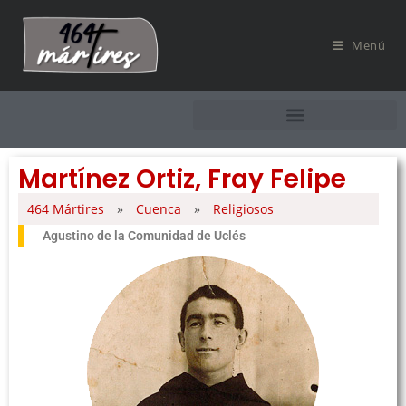
Menú
Martínez Ortiz, Fray Felipe
464 Mártires
»
Cuenca
»
Religiosos
Agustino de la Comunidad de Uclés