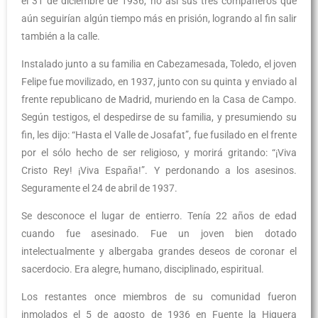
el 31 de diciembre de 1936, no así sus tres compañeros que
aún seguirían algún tiempo más en prisión, logrando al fin salir
también a la calle.
Instalado junto a su familia en Cabezamesada, Toledo, el joven
Felipe fue movilizado, en 1937, junto con su quinta y enviado al
frente republicano de Madrid, muriendo en la Casa de Campo.
Según testigos, el despedirse de su familia, y presumiendo su
fin, les dijo: “Hasta el Valle de Josafat”, fue fusilado en el frente
por el sólo hecho de ser religioso, y morirá gritando: “¡Viva
Cristo Rey! ¡Viva España!”. Y perdonando a los asesinos.
Seguramente el 24 de abril de 1937.
Se desconoce el lugar de entierro. Tenía 22 años de edad
cuando fue asesinado. Fue un joven bien dotado
intelectualmente y albergaba grandes deseos de coronar el
sacerdocio. Era alegre, humano, disciplinado, espiritual.
Los restantes once miembros de su comunidad fueron
inmolados el 5 de agosto de 1936 en Fuente la Higuera