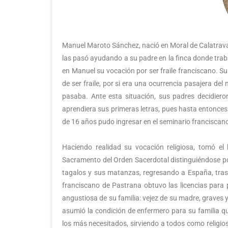
Manuel Maroto Sánchez, nació en Moral de Calatrava (
las pasó ayudando a su padre en la finca donde trab
en Manuel su vocación por ser fraile franciscano. Su
de ser fraile, por si era una ocurrencia pasajera 
pasaba. Ante esta situación, sus padres decidieron
aprendiera sus primeras letras, pues hasta entonces 
de 16 años pudo ingresar en el seminario franciscan
Haciendo realidad su vocación religiosa, tomó el 
Sacramento del Orden Sacerdotal distinguiéndose por
tagalos y sus matanzas, regresando a España, tras 
franciscano de Pastrana obtuvo las licencias para 
angustiosa de su familia: vejez de su madre, graves
asumió la condición de enfermero para su familia q
los más necesitados, sirviendo a todos como religios