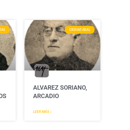
EAL
CIUDAD REAL
ALVAREZ SORIANO,
OS
ARCADIO
LEER MÁS »