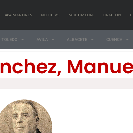
464 MÁRTIRES
NOTICIAS
MULTIMEDIA
ORACIÓN
E
TOLEDO
ÁVILA
ALBACETE
CUENCA
nchez, Manue