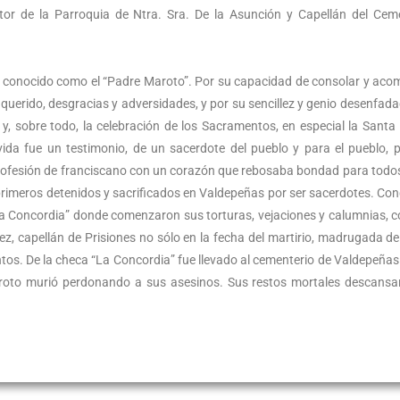
tor de la Parroquia de Ntra. Sra. De la Asunción y Capellán del Cem
 conocido como el “Padre Maroto”. Por su capacidad de consolar y ac
uerido, desgracias y adversidades, y por su sencillez y genio desenfada
y, sobre todo, la celebración de los Sacramentos, en especial la Santa
 vida fue un testimonio, de un sacerdote del pueblo y para el pueblo, 
 profesión de franciscano con un corazón que rebosaba bondad para todos
 primeros detenidos y sacrificados en Valdepeñas por ser sacerdotes. Co
«la Concordia” donde comenzaron sus torturas, vejaciones y calumnias, c
z, capellán de Prisiones no sólo en la fecha del martirio, madrugada de
ntos. De la checa “La Concordia” fue llevado al cementerio de Valdepeña
aroto murió perdonando a sus asesinos. Sus restos mortales descansa