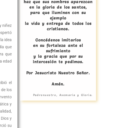
haz que sus nombres aparezcan
en la gloria de los santos,
para que iluminen con su
ejemplo
la vida y entrega de todos los
y niñez
cristianos.
espertó
la idea
Concédenos imitarlos
en su fortaleza ante el
día que
sufrimiento
ara que
y la gracia que por su
la edad
intercesión te pedimos.
Por Jesucristo Nuestro Señor.
ibió el
Amén.
 de los
Padrenuestro, Avemaría y Gloria.
onvento
ática y
alidad,
 Dios y
rció su