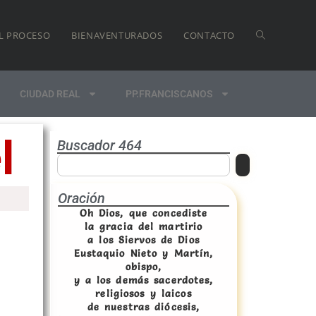
L PROCESO
BIENAVENTURADOS
CONTACTO
CIUDAD REAL
PP.FRANCISCANOS
l
Buscador 464
Oración
Oh Dios, que concediste
la gracia del martirio
a los Siervos de Dios
Eustaquio Nieto y Martín,
obispo,
y a los demás sacerdotes,
religiosos y laicos
de nuestras diócesis,