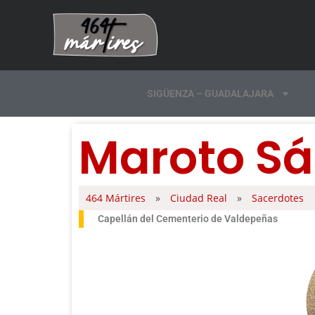
SIGÜENZA – GUADALAJARA
Maroto Sá
464 Mártires
»
Ciudad Real
»
Sacerdotes
Capellán del Cementerio de Valdepeñas