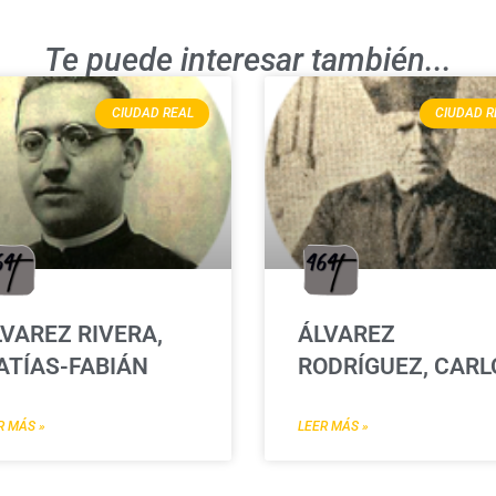
Te puede interesar también...
CIUDAD REAL
CIUDAD R
VAREZ RIVERA,
ÁLVAREZ
ATÍAS-FABIÁN
RODRÍGUEZ, CARL
R MÁS »
LEER MÁS »