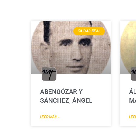
CIUDAD REAL
ABENGÓZAR Y
ÁL
SÁNCHEZ, ÁNGEL
M
LEER MÁS »
LEE