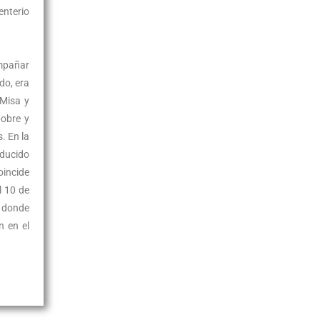
enterio
ompañar
do, era
 Misa y
pobre y
. En la
nducido
oincide
l 10 de
s donde
n en el