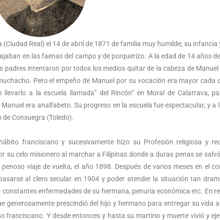
Ciudad Real) el 14 de abril de 1871 de familia muy humilde; su infancia 
ajaban en las faenas del campo y de porquerizo. A la edad de 14 años d
s padres intentaron por todos los medios quitar de la cabeza de Manuel 
del muchacho. Pero el empeño de Manuel por su vocación era mayor cada 
 llevarlo a la escuela llamada” del Rincón” en Moral de Calatrava, p
Manuel era analfabeto. Su progreso en la escuela fue espectacular, y a 
o de Consuegra (Toledo).
hábito franciscano y sucesivamente hizo su Profesión religiosa y rec
 su celo misionero al marchar a Filipinas donde a duras penas se salvó
penoso viaje de vuelta, el año 1898. Después de varios meses en el c
pasarse al clero secular en 1904 y poder atender la situación tan dram
 y constantes enfermedades de su hermana, penuria económica etc. En re
ue generosamente prescindió del hijo y hermano para entregar su vida a
o franciscano. Y desde entonces y hasta su martirio y muerte vivió y eje