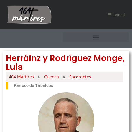
Menú
Herráinz y Rodríguez Monge,
Luis
464 Mártires
»
Cuenca
»
Sacerdotes
Párroco de Tribaldos