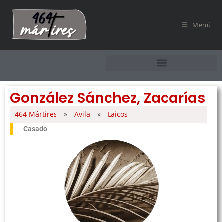
Menú
González Sánchez, Zacarías
464 Mártires
»
Ávila
»
Laicos
Casado