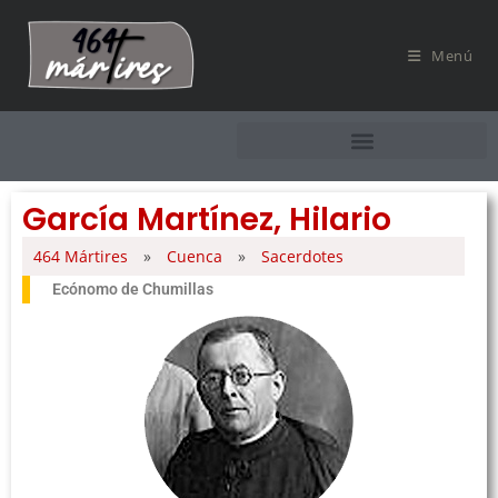
Menú
García Martínez, Hilario
464 Mártires
»
Cuenca
»
Sacerdotes
Ecónomo de Chumillas