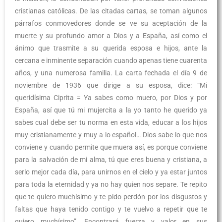
cristianas católicas. De las citadas cartas, se toman algunos
párrafos conmovedores donde se ve su aceptación de la
muerte y su profundo amor a Dios y a España, así como el
ánimo que trasmite a su querida esposa e hijos, ante la
cercana e inminente separación cuando apenas tiene cuarenta
años, y una numerosa familia. La carta fechada el día 9 de
noviembre de 1936 que dirige a su esposa, dice: “Mi
queridísima Ciprita = Ya sabes como muero, por Dios y por
España, así que tú mi mujercita a la yo tanto he querido ya
sabes cual debe ser tu norma en esta vida, educar a los hijos
muy cristianamente y muy a lo español… Dios sabe lo que nos
conviene y cuando permite que muera así, es porque conviene
para la salvación de mi alma, tú que eres buena y cristiana, a
serlo mejor cada día, para unirnos en el cielo y ya estar juntos
para toda la eternidad y ya no hay quien nos separe. Te repito
que te quiero muchísimo y te pido perdón por los disgustos y
faltas que haya tenido contigo y te vuelvo a repetir que te
quiero muchísimo”. Encontrará fuerza y valor en sus