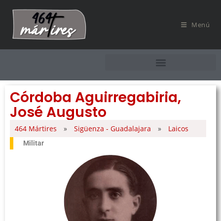
Menú
Córdoba Aguirregabiria,
José Augusto
464 Mártires
»
Sigüenza - Guadalajara
»
Laicos
Militar