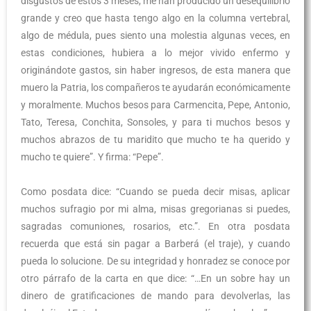
disgustos de estos 3 meses, me han producido un desequilibrio
grande y creo que hasta tengo algo en la columna vertebral,
algo de médula, pues siento una molestia algunas veces, en
estas condiciones, hubiera a lo mejor vivido enfermo y
originándote gastos, sin haber ingresos, de esta manera que
muero la Patria, los compañeros te ayudarán económicamente
y moralmente. Muchos besos para Carmencita, Pepe, Antonio,
Tato, Teresa, Conchita, Sonsoles, y para ti muchos besos y
muchos abrazos de tu maridito que mucho te ha querido y
mucho te quiere”. Y firma: “Pepe”.
Como posdata dice: “Cuando se pueda decir misas, aplicar
muchos sufragio por mi alma, misas gregorianas si puedes,
sagradas comuniones, rosarios, etc.”. En otra posdata
recuerda que está sin pagar a Barberá (el traje), y cuando
pueda lo solucione. De su integridad y honradez se conoce por
otro párrafo de la carta en que dice: “…En un sobre hay un
dinero de gratificaciones de mando para devolverlas, las