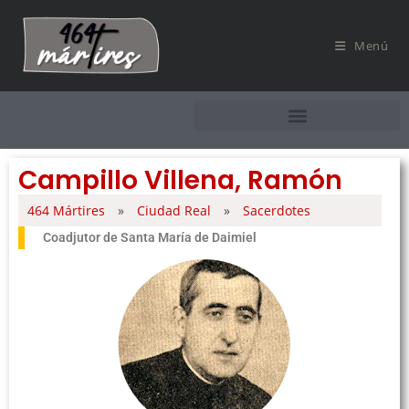
Menú
Campillo Villena, Ramón
464 Mártires
»
Ciudad Real
»
Sacerdotes
Coadjutor de Santa María de Daimiel