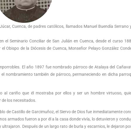
l Júcar, Cuenca, de padres católicos, llamados Manuel Buendía Serrano 
s en el Seminario Conciliar de San Julián en Cuenca, desde el curso 18
r el Obispo de la Diócesis de Cuenca, Monseñor Pelayo González Conde
mporrobles. El año 1897 fue nombrado párroco de Atalaya del Cañava
on el nombramiento también de párroco, permaneciendo en dicha parro
o al cariño que él mostraba por ellos y ser un hombre virtuoso, qui
 de los necesitados.
blo de Castillo de Garcimuñoz, el Siervo de Dios fue inmediatamente con
cianos armados fueron a por él a la casa donde vivía, lo detuvieron y condu
y ultrajaron. Después de un largo rato de burla y escarnios, le dejaron po