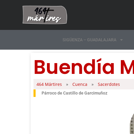
SIGÜENZA – GUADALAJARA
Buendía M
464 Mártires
»
Cuenca
»
Sacerdotes
Párroco de Castillo de Garcimuñoz