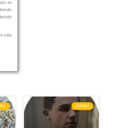
ión, en
abiendo
llevado
or odio
NCA
CUENCA