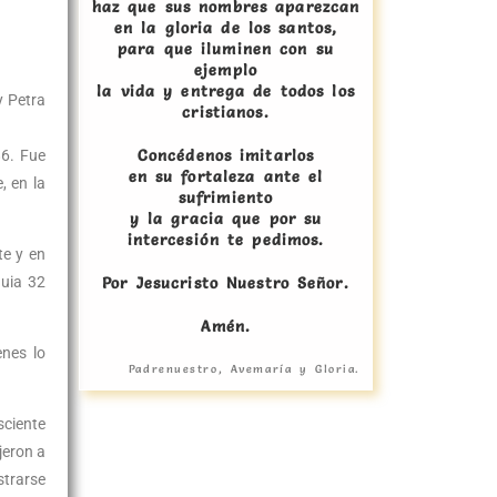
haz que sus nombres aparezcan
en la gloria de los santos,
para que iluminen con su
ejemplo
la vida y entrega de todos los
y Petra
cristianos.
Concédenos imitarlos
86. Fue
en su fortaleza ante el
, en la
sufrimiento
y la gracia que por su
intercesión te pedimos.
te y en
quia 32
Por Jesucristo Nuestro Señor.
Amén.
enes lo
Padrenuestro, Avemaría y Gloria.
sciente
jeron a
strarse