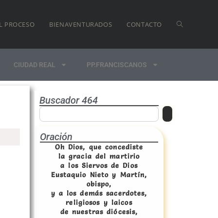
L PROCESO
BIENAVENTURADOS
CONTACTO
CIUDAD REAL
PP.FRANCISCANOS
Buscador 464
Oración
Oh Dios, que concediste
la gracia del martirio
a los Siervos de Dios
Eustaquio Nieto y Martín,
obispo,
y a los demás sacerdotes,
religiosos y laicos
de nuestras diócesis,