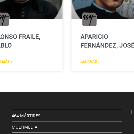
ONSO FRAILE,
APARICIO
ABLO
FERNÁNDEZ, JOS
R MÁS »
LEER MÁS »
464 MÁRTIRES
MULTIMEDIA