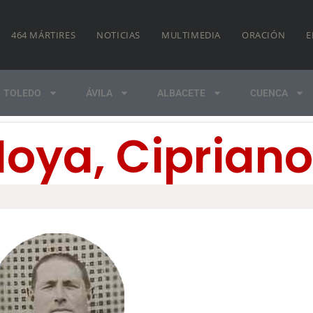
464 MÁRTIRES
NOTICIAS
MULTIMEDIA
ORACIÓN
E
TOLEDO
ÁVILA
ALBACETE
CUENCA
oya, Cipriano