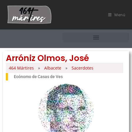
Menú
Arróniz Olmos, José
464 Mártires
»
Albacete
»
Sacerdotes
Ecónomo de Casas de Ves