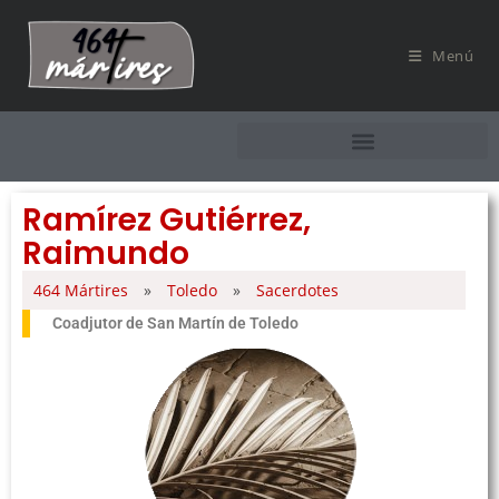
Menú
Ramírez Gutiérrez,
Raimundo
464 Mártires
»
Toledo
»
Sacerdotes
Coadjutor de San Martín de Toledo