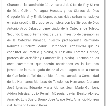
Chantre de la catedral de Cádiz, natural de Olías del Rey, Siervo
de Dios Calixto Paniagua Huecas; y los Siervos de Dios
Gregorio Martín y Emilio López, cuyas vidas se han narrado ya
en esta sección. El grupo se completa con los Siervos de Dios
Antonio Arbó Delgado, beneficiado de la Catedral de Toledo;
Segundo Blanco Fernández de Lara, maestro de ceremonias
de la Catedral Primada; nuestro protagonista Raimundo
Ramírez Gutiérrez; Manuel Hernández Díaz-Guerra que es
coadjutor de Portillo (Toledo), y Feliciano Lorente Garrido,
párroco de Arcicóllar y Camarenilla (Toledo). Además de los
once sacerdotes, que caerán asesinados en la luctuosa
jornada de la madrugada del 22 al 23 de agosto en la Puerta
del Cambrón de Toledo, también fue masacrada la Comunidad
de los Hermanos Maristas de Toledo: los Hermanos Cipriano
José Iglesias, Eduardo María Alonso, Jean Marie Gombert,
Addón Iglesias, Julio Fermín Múzquiz, Javier Benito Alonso,
Anacleto Luis Busto, Bruno José Ayape, Félix Amancio Noriega
y el Hermano Evencio Pérez.