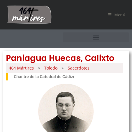
Menú
Paniagua Huecas, Calixto
464 Mártires
»
Toledo
»
Sacerdotes
Chantre de la Catedral de Cádizr