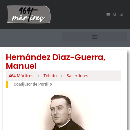
Menú
Hernández Díaz-Guerra,
Manuel
464 Mártires
»
Toledo
»
Sacerdotes
Coadjutor de Portillo