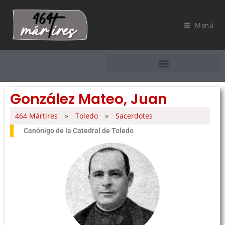
Menú
González Mateo, Juan
464 Mártires
»
Toledo
»
Sacerdotes
Canónigo de la Catedral de Toledo