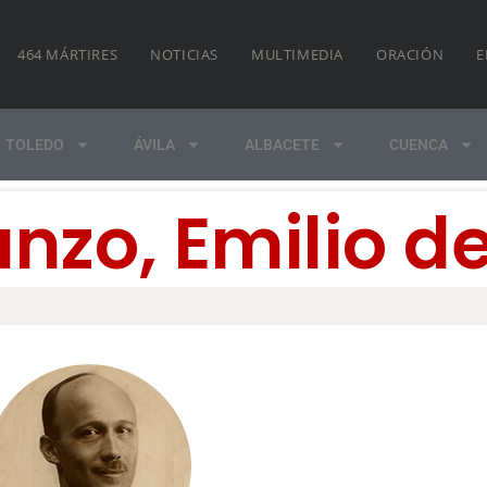
464 MÁRTIRES
NOTICIAS
MULTIMEDIA
ORACIÓN
E
TOLEDO
ÁVILA
ALBACETE
CUENCA
anzo, Emilio d