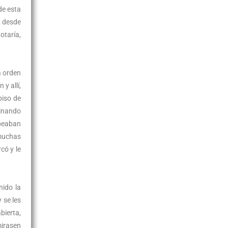
de esta
o desde
otaría,
a orden
y allí,
piso de
minando
lpeaban
 muchas
có y le
nido la
 se les
bierta,
mirasen