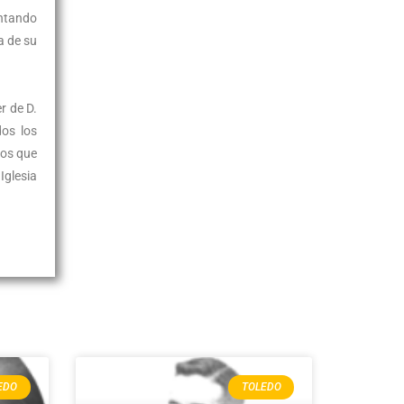
untando
a de su
r de D.
dos los
jos que
Iglesia
EDO
TOLEDO