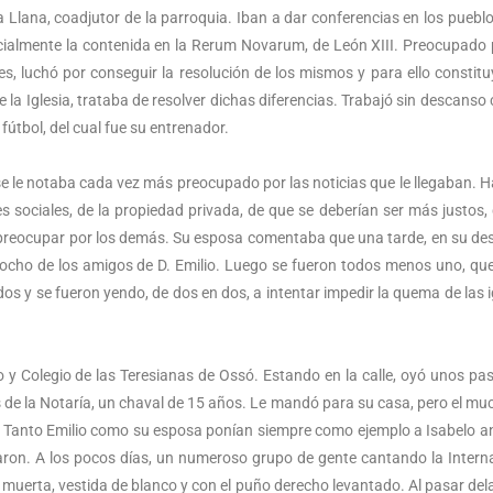
 Llana, coadjutor de la parroquia. Iban a dar conferencias en los pueblo
pecialmente la contenida en la Rerum Novarum, de León XIII. Preocupado 
es, luchó por conseguir la resolución de los mismos y para ello constit
e la Iglesia, trataba de resolver dichas diferencias. Trabajó sin descanso 
fútbol, del cual fue su entrenador.
se le notaba cada vez más preocupado por las noticias que le llegaban. 
ses sociales, de la propiedad privada, de que se deberían ser más justos,
 preocupar por los demás. Su esposa comentaba que una tarde, en su d
 ocho de los amigos de D. Emilio. Luego se fueron todos menos uno, que 
os y se fueron yendo, de dos en dos, a intentar impedir la quema de las i
o y Colegio de las Teresianas de Ossó. Estando en la calle, oyó unos pa
ones de la Notaría, un chaval de 15 años. Le mandó para su casa, pero el m
í”. Tanto Emilio como su esposa ponían siempre como ejemplo a Isabelo a
emaron. A los pocos días, un numeroso grupo de gente cantando la Intern
 muerta, vestida de blanco y con el puño derecho levantado. Al pasar del