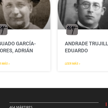
GUADO GARCÍA-
ANDRADE TRUJILL
ORES, ADRIÁN
EDUARDO
R MÁS »
LEER MÁS »
464 MÁRTIRES