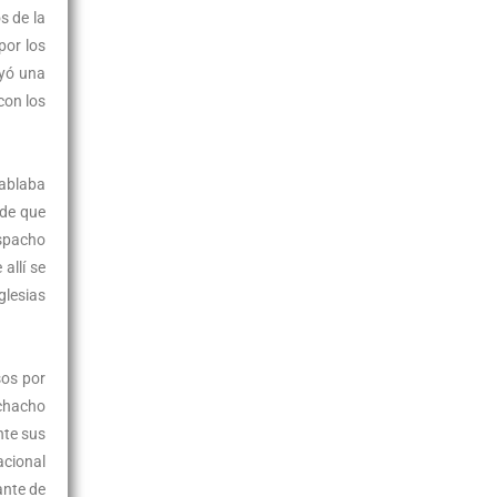
s de la
por los
uyó una
con los
Hablaba
 de que
espacho
allí se
glesias
sos por
uchacho
nte sus
acional
ante de