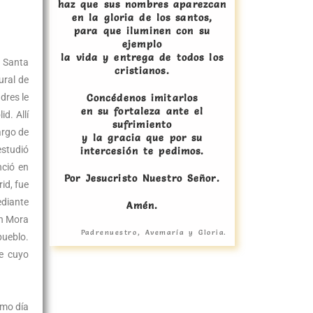
haz que sus nombres aparezcan
en la gloria de los santos,
para que iluminen con su
ejemplo
la vida y entrega de todos los
e Santa
cristianos.
ural de
dres le
Concédenos imitarlos
en su fortaleza ante el
d. Allí
sufrimiento
argo de
y la gracia que por su
estudió
intercesión te pedimos.
nció en
Por Jesucristo Nuestro Señor.
id, fue
diante
Amén.
En Mora
Padrenuestro, Avemaría y Gloria.
pueblo.
e cuyo
smo día