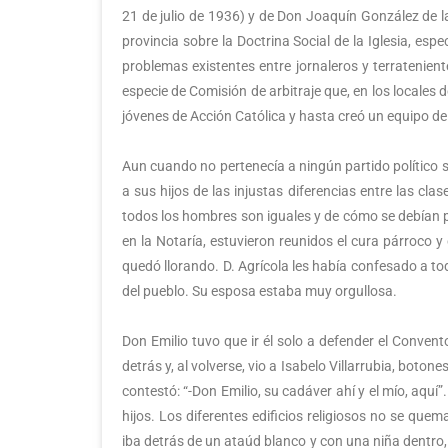
21 de julio de 1936) y de Don Joaquín González de la
provincia sobre la Doctrina Social de la Iglesia, es
problemas existentes entre jornaleros y terratenient
especie de Comisión de arbitraje que, en los locales d
jóvenes de Acción Católica y hasta creó un equipo de 
Aun cuando no pertenecía a ningún partido político 
a sus hijos de las injustas diferencias entre las cla
todos los hombres son iguales y de cómo se debían
en la Notaría, estuvieron reunidos el cura párroco y
quedó llorando. D. Agrícola les había confesado a tod
del pueblo. Su esposa estaba muy orgullosa.
Don Emilio tuvo que ir él solo a defender el Convent
detrás y, al volverse, vio a Isabelo Villarrubia, bot
contestó: “-Don Emilio, su cadáver ahí y el mío, aqu
hijos. Los diferentes edificios religiosos no se qu
iba detrás de un ataúd blanco y con una niña dentro,