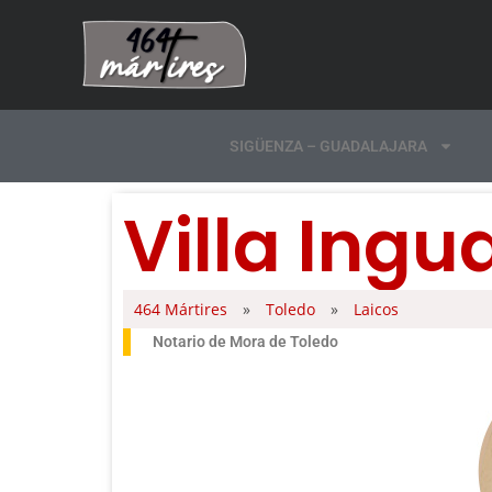
SIGÜENZA – GUADALAJARA
Villa Ingu
464 Mártires
»
Toledo
»
Laicos
Notario de Mora de Toledo