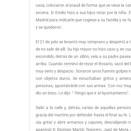
casa, colocaron el ataúd de forma que se viese la ca
escena. D. Emilio hizo a sus hijos rezar por la niña. 
Madrid para indicarle que cogiese a su familia y se f
y se quedaron.
El 21 de julio se levantó muy temprano y despertó a t
de no salir de allí. Su hijo mayor no hizo caso y, en c
escondido detrás de un sillón, veía a su padre pasea
arriba. Cuando terminó de rezar el Rosario, sacó del b
muy serio y despacio. Sonaron unos fuertes golpes e
con objetos duros. Se escuchaban gritos y amenaz
personas, apuntándole con sus armas. Con voz muy fu
dio un beso. Le dijo: “-Tengo que ir al Ayuntamiento”.
Salió a la calle y, detrás, varias de aquellas perso
gracia del martirio por defender hasta el final su fe.
oía gritar y abrir armarios y cajones, desvalijando 
apareció D. Dionisio Martín Tesorero, Juez de Mora, 