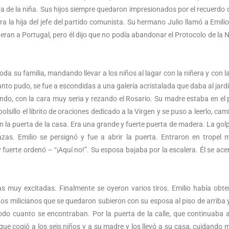
ra de la niña. Sus hijos siempre quedaron impresionados por el recuerdo 
Era la hija del jefe del partido comunista. Su hermano Julio llamó a Emili
ueran a Portugal, pero él dijo que no podía abandonar el Protocolo de la N
oda su familia, mandando llevar a los niños al lagar con la niñera y con l
uanto pudo, se fue a escondidas a una galería acristalada que daba al jardín 
ndo, con la cara muy seria y rezando el Rosario. Su madre estaba en el 
olsillo el librito de oraciones dedicado a la Virgen y se puso a leerlo, ca
n la puerta de la casa. Era una grande y fuerte puerta de madera. La go
as. Emilio se persignó y fue a abrir la puerta. Entraron en tropel
erte ordenó – “¡Aquí no!”. Su esposa bajaba por la escalera. Él se acer
nas muy excitadas. Finalmente se oyeron varios tiros. Emilio había obte
 Los milicianos que se quedaron subieron con su esposa al piso de arriba y
todo cuanto se encontraban. Por la puerta de la calle, que continuaba a
que cogió a los seis niños y a su madre y los llevó a su casa, cuidando 