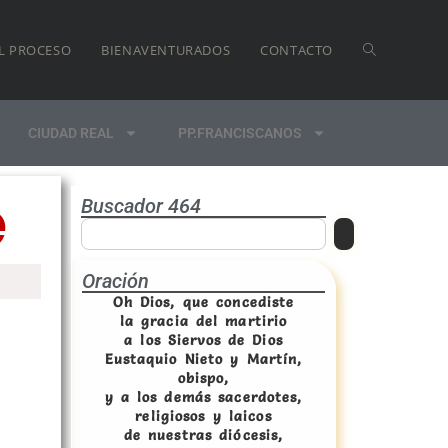
L PROCESO
BIENAVENTURADOS
CONTACTO
CIUDAD REAL
PP.FRANCISCANOS
e
Buscador 464
Oración
Oh Dios, que concediste
la gracia del martirio
a los Siervos de Dios
Eustaquio Nieto y Martín,
obispo,
y a los demás sacerdotes,
religiosos y laicos
de nuestras diócesis,