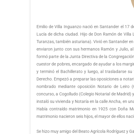
Emilio de Villa Inguanzo nació en Santander el 17 d
Lucía de dicha ciudad. Hijo de Don Ramón de Villa L
Turanzas, también asturiana). Vivió en Santander en 
enviaron junto con sus hermanos Ramón y Julio, al i
formó parte de la Junta Directiva de la Congregación
cuestor de pobres, encargado de ayudar a los margina
y terminó el Bachillerato y luego, al trasladarse su
Derecho. Empezó a preparar las oposiciones a notarías
nombrado mediante oposición Notario de Leiro (C
concurso, a Cogolludo (Colegio Notarial de Madrid) 
instaló su vivienda y Notaría en la calle Ancha, en una
Había contraído matrimonio en 1925 con Doña Mar
matrimonio nacieron seis hijos, el mayor de ellos naci
Se hizo muy amigo del Beato Agrícola Rodríguez y Ga