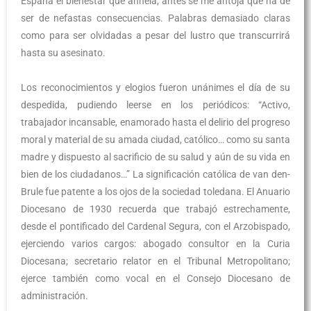
España el bienestar que anhela; antes se me antoja que ha de
ser de nefastas consecuencias. Palabras demasiado claras
como para ser olvidadas a pesar del lustro que transcurrirá
hasta su asesinato.
Los reconocimientos y elogios fueron unánimes el día de su
despedida, pudiendo leerse en los periódicos: “Activo,
trabajador incansable, enamorado hasta el delirio del progreso
moral y material de su amada ciudad, católico… como su santa
madre y dispuesto al sacrificio de su salud y aún de su vida en
bien de los ciudadanos…” La significación católica de van den-
Brule fue patente a los ojos de la sociedad toledana. El Anuario
Diocesano de 1930 recuerda que trabajó estrechamente,
desde el pontificado del Cardenal Segura, con el Arzobispado,
ejerciendo varios cargos: abogado consultor en la Curia
Diocesana; secretario relator en el Tribunal Metropolitano;
ejerce también como vocal en el Consejo Diocesano de
administración.