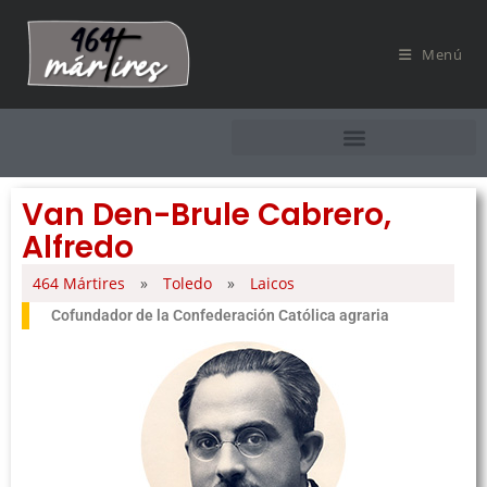
Menú
Van Den-Brule Cabrero,
Alfredo
464 Mártires
»
Toledo
»
Laicos
Cofundador de la Confederación Católica agraria