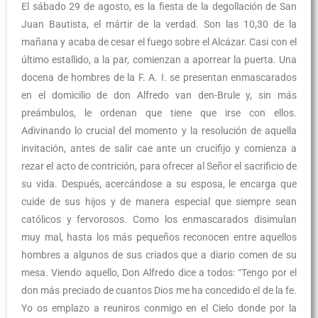
El sábado 29 de agosto, es la fiesta de la degollación de San
Juan Bautista, el mártir de la verdad. Son las 10,30 de la
mañana y acaba de cesar el fuego sobre el Alcázar. Casi con el
último estallido, a la par, comienzan a aporrear la puerta. Una
docena de hombres de la F. A. I. se presentan enmascarados
en el domicilio de don Alfredo van den-Brule y, sin más
preámbulos, le ordenan que tiene que irse con ellos.
Adivinando lo crucial del momento y la resolución de aquella
invitación, antes de salir cae ante un crucifijo y comienza a
rezar el acto de contrición, para ofrecer al Señor el sacrificio de
su vida. Después, acercándose a su esposa, le encarga que
cuide de sus hijos y de manera especial que siempre sean
católicos y fervorosos. Como los enmascarados disimulan
muy mal, hasta los más pequeños reconocen entre aquellos
hombres a algunos de sus criados que a diario comen de su
mesa. Viendo aquello, Don Alfredo dice a todos: “Tengo por el
don más preciado de cuantos Dios me ha concedido el de la fe.
Yo os emplazo a reuniros conmigo en el Cielo donde por la