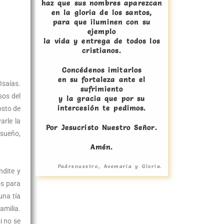
haz que sus nombres aparezcan
en la gloria de los santos,
para que iluminen con su
ejemplo
la vida y entrega de todos los
cristianos.
Concédenos imitarlos
en su fortaleza ante el
Isaías.
sufrimiento
sos del
y la gracia que por su
intercesión te pedimos.
osto de
arle la
Por Jesucristo Nuestro Señor.
isueño,
Amén.
Padrenuestro, Avemaría y Gloria.
ndite y
os para
una tía
amilia.
i no se