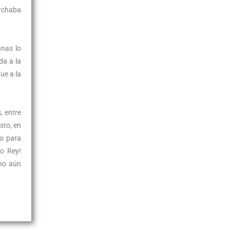
archaba
anas lo
da a la
ue a la
, entre
sto, en
do para
to Rey!
uno aún