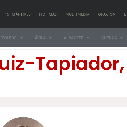
464 MÁRTIRES
NOTICIAS
MULTIMEDIA
ORACIÓN
E
TOLEDO
ÁVILA
ALBACETE
CUENCA
uiz-Tapiador,