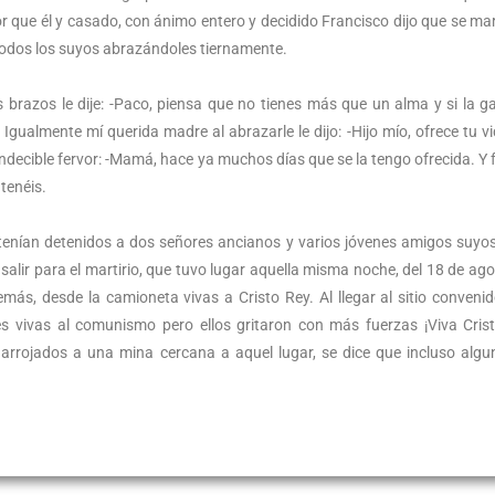
que él y casado, con ánimo entero y decidido Francisco dijo que se m
 todos los suyos abrazándoles tiernamente.
 brazos le dije: -Paco, piensa que no tienes más que un alma y si la g
 Igualmente mí querida madre al abrazarle le dijo: -Hijo mío, ofrece tu vi
ndecible fervor: -Mamá, hace ya muchos días que se la tengo ofrecida. Y f
tenéis.
enían detenidos a dos señores ancianos y varios jóvenes amigos suyos
salir para el martirio, que tuvo lugar aquella misma noche, del 18 de ago
más, desde la camioneta vivas a Cristo Rey. Al llegar al sitio conveni
eces vivas al comunismo pero ellos gritaron con más fuerzas ¡Viva Cris
 arrojados a una mina cercana a aquel lugar, se dice que incluso alg