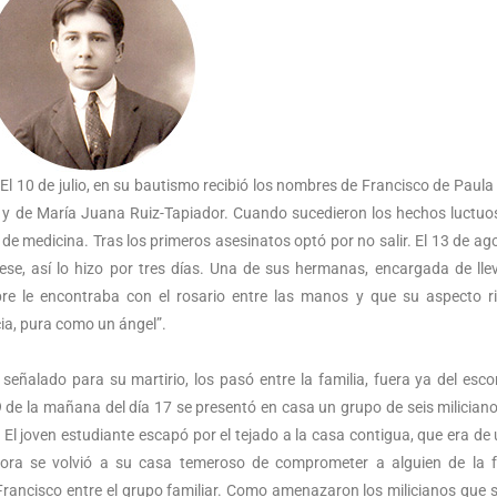
 El 10 de julio, en su bautismo recibió los nombres de Francisco de Paula 
a, y de María Juana Ruiz-Tapiador. Cuando sucedieron los hechos luctuo
de medicina. Tras los primeros asesinatos optó por no salir. El 13 de ag
e, así lo hizo por tres días. Una de sus hermanas, encargada de llev
pre le encontraba con el rosario entre las manos y que su aspecto r
ia, pura como un ángel”.
señalado para su martirio, los pasó entre la familia, fuera ya del esco
de la mañana del día 17 se presentó en casa un grupo de seis milician
 El joven estudiante escapó por el tejado a la casa contigua, que era de 
 hora se volvió a su casa temeroso de comprometer a alguien de la f
Francisco entre el grupo familiar. Como amenazaron los milicianos que s