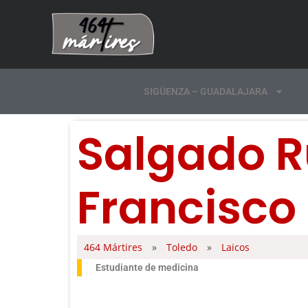
SIGÜENZA – GUADALAJARA
Salgado R
Francisco
464 Mártires
»
Toledo
»
Laicos
Estudiante de medicina