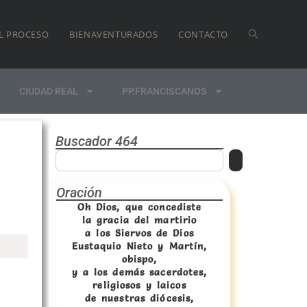
L PROCESO
BIENAVENTURADOS
CONTACTO
CIUDAD REAL
PP.FRANCISCANOS
Buscador 464
Oración
Oh Dios, que concediste
la gracia del martirio
a los Siervos de Dios
Eustaquio Nieto y Martín,
obispo,
y a los demás sacerdotes,
religiosos y laicos
de nuestras diócesis,