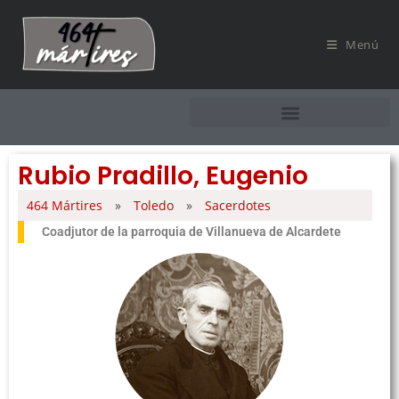
Menú
Rubio Pradillo, Eugenio
464 Mártires
»
Toledo
»
Sacerdotes
Coadjutor de la parroquia de Villanueva de Alcardete