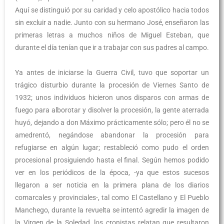
Aquí se distinguió por su caridad y celo apostólico hacia todos
sin excluir a nadie. Junto con su hermano José, enseñaron las
primeras letras a muchos niños de Miguel Esteban, que
durante el día tenían que ir a trabajar con sus padres al campo.
Ya antes de iniciarse la Guerra Civil, tuvo que soportar un
trágico disturbio durante la procesión de Viernes Santo de
1932; unos individuos hicieron unos disparos con armas de
fuego para alborotar y disolver la procesión, la gente aterrada
huyó, dejando a don Máximo prácticamente sólo; pero él no se
amedrentó, negándose abandonar la procesión para
refugiarse en algún lugar; restableció como pudo el orden
procesional prosiguiendo hasta el final. Según hemos podido
ver en los periódicos de la época, -ya que estos sucesos
llegaron a ser noticia en la primera plana de los diarios
comarcales y provinciales-, tal como El Castellano y El Pueblo
Manchego, durante la revuelta se intentó agredir la imagen de
la Virgen de la Soledad, los cronistas relatan que resultaron