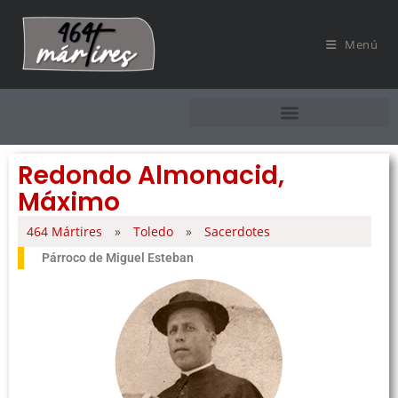
Menú
Redondo Almonacid,
Máximo
464 Mártires
»
Toledo
»
Sacerdotes
Párroco de Miguel Esteban