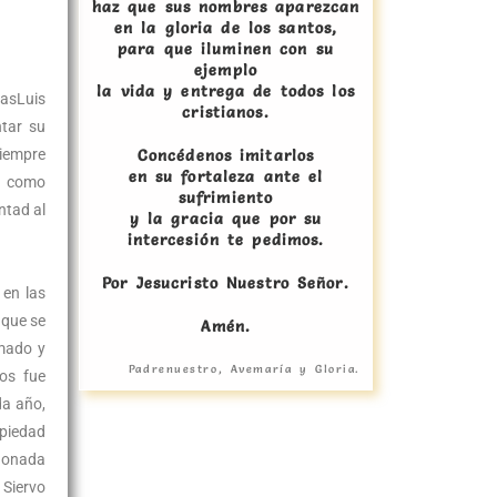
haz que sus nombres aparezcan
en la gloria de los santos,
para que iluminen con su
ejemplo
la vida y entrega de todos los
rasLuis
cristianos.
ntar su
siempre
Concédenos imitarlos
en su fortaleza ante el
ía como
sufrimiento
ntad al
y la gracia que por su
intercesión te pedimos.
Por Jesucristo Nuestro Señor.
 en las
 que se
Amén.
imado y
Padrenuestro, Avemaría y Gloria.
os fue
da año,
 piedad
ndonada
 Siervo