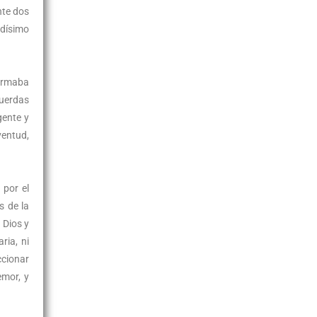
nte dos
adísimo
formaba
cuerdas
gente y
entud,
 por el
s de la
 Dios y
ria, ni
ccionar
emor, y