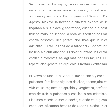
Según cuentan los suyos, varios días después Luis tuv
instaron a que se metiera en su casa y no volviera a 
semanas y los meses. En compañía del Siervo de Dio
Agosto, hicieron la novena a Nuestra Señora de l
llegaban a sus oídos y, sobretodo, cuando fue dest
mucho malo; ha llegado la hora de sacrificarnos má
contra nosotros; una persecución más que la igle
adelante…”. Eran las dos de la tarde del 20 de octub
incluso a algún anciano. El dolor punzaba las entr
corrían a torrentes las lágrimas por sus mejillas. E
repercusión general en el pueblo. Puertas y ventanas c
El Siervo de Dios Luis Caberta, fue detenido y condu
paisanos, familiares algunos de ellos, aconsejaba c
vivir en un régimen de oprobio y vergüenza, preferirí
más de treinta paisanos y con los otros miembros
Finalmente sería la media noche, cuando en rugient
conducen al campo bendito de Orgaz (Toledo). A su