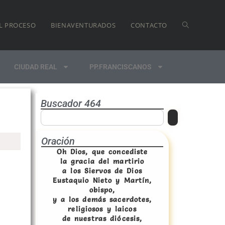
L PROCESO
BIENAVENTURADOS
CONTACTO
CIUDAD REAL
PP.FRANCISCANOS
Buscador 464
Oración
Oh Dios, que concediste
la gracia del martirio
a los Siervos de Dios
Eustaquio Nieto y Martín,
obispo,
y a los demás sacerdotes,
religiosos y laicos
de nuestras diócesis,