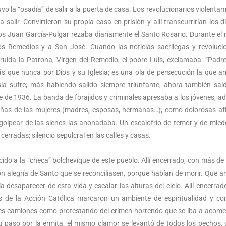
o la “osadía” de salir a la puerta de casa. Los revolucionarios violentam
salir. Convirtieron su propia casa en prisión y allí transcurrirían los dí
s Juan García-Pulgar rezaba diariamente el Santo Rosario. Durante el
os Remedios y a San José. Cuando las noticias sacrílegas y revoluci
ruida la Patrona, Virgen del Remedio, el pobre Luis, exclamaba: “Padre
s que nunca por Dios y su Iglesia; es una ola de persecución la que a
sia sufre; más habiendo salido siempre triunfante, ahora también sa
re de 1936. La banda de forajidos y criminales apresaba a los jóvenes, ad
añas de las mujeres (madres, esposas, hermanas…); como dolorosas afl
l golpear de las sienes las anonadaba. Un escalofrío de temor y de mied
erradas; silencio sepulcral en las calles y casas.
cido a la “checa” bolchevique de este pueblo. Allí encerrado, con más de 
on alegría de Santo que se reconciliasen, porque habían de morir. Que a
a desaparecer de esta vida y escalar las alturas del cielo. Allí encerrad
 de la Acción Católica marcaron un ambiente de espiritualidad y co
es camiones como protestando del crimen horrendo que se iba a acomet
 paso por la ermita, el mismo clamor se levantó de todos los pechos,