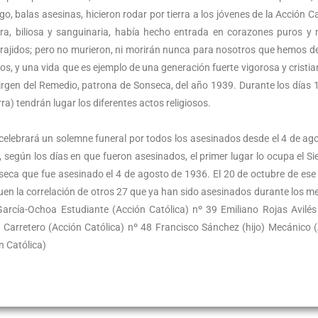
, balas asesinas, hicieron rodar por tierra a los jóvenes de la Acción Ca
ra, biliosa y sanguinaria, había hecho entrada en corazones puros y 
 forajidos; pero no murieron, ni morirán nunca para nosotros que hemos d
, y una vida que es ejemplo de una generación fuerte vigorosa y cristia
Virgen del Remedio, patrona de Sonseca, del año 1939. Durante los días 
) tendrán lugar los diferentes actos religiosos.
celebrará un solemne funeral por todos los asesinados desde el 4 de ag
egún los días en que fueron asesinados, el primer lugar lo ocupa el Si
eca que fue asesinado el 4 de agosto de 1936. El 20 de octubre de ese 
en la correlación de otros 27 que ya han sido asesinados durante los m
arcía-Ochoa Estudiante (Acción Católica) nº 39 Emiliano Rojas Avilés
Carretero (Acción Católica) nº 48 Francisco Sánchez (hijo) Mecánico 
n Católica)