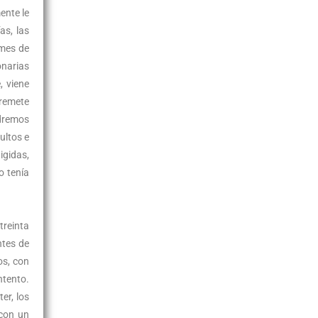
ente le
as, las
 mes de
onarias
, viene
rremete
ldremos
ultos e
igidas,
o tenía
treinta
ntes de
os, con
ntento.
er, los
 con un