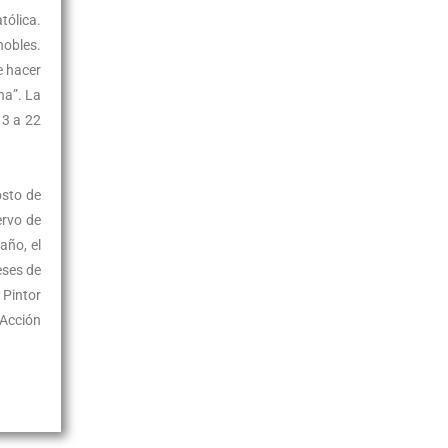
tólica.
nobles.
e hacer
na”. La
13 a 22
osto de
ervo de
año, el
eses de
 Pintor
(Acción