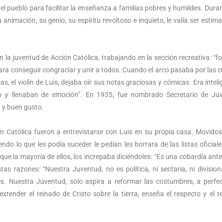
el pueblo para facilitar la enseñanza a familias pobres y humildes. Dura
 animación, su genio, su espíritu revoltoso e inquieto, le valía ser estim
en la juventud de Acción Católica, trabajando en la sección recreativa: “
, para conseguir congraciar y unir a todos. Cuando el arco pasaba por las 
s, el violín de Luis, dejaba oír sus notas graciosas y cómicas. Era inteli
n y llenaban de emoción”. En 1935, fue nombrado Secretario de Juv
 y buen gusto.
ón Católica fueron a entrevistarse con Luis en su propia casa. Movidos
ndo lo que les podía suceder le pedían les borrara de las listas oficiale
que la mayoría de ellos, los increpaba diciéndoles: “Es una cobardía ante
tas razones: “Nuestra Juventud, no es política, ni sectaria, ni divisiona
s. Nuestra Juventud, solo aspira a reformar las costumbres, a perfe
 extender el reinado de Cristo sobre la tierra, enseña el respecto y el t