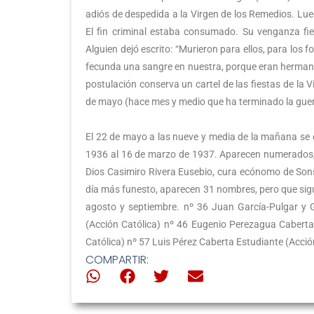
adiós de despedida a la Virgen de los Remedios. Luego
El fin criminal estaba consumado. Su venganza fie
Alguien dejó escrito: “Murieron para ellos, para los
fecunda una sangre en nuestra, porque eran hermanos
postulación conserva un cartel de las fiestas de la 
de mayo (hace mes y medio que ha terminado la guerra
El 22 de mayo a las nueve y media de la mañana se 
1936 al 16 de marzo de 1937. Aparecen numerados, s
Dios Casimiro Rivera Eusebio, cura ecónomo de Sons
día más funesto, aparecen 31 nombres, pero que sigu
agosto y septiembre. nº 36 Juan García-Pulgar y G
(Acción Católica) nº 46 Eugenio Perezagua Caberta 
Católica) nº 57 Luis Pérez Caberta Estudiante (Acció
COMPARTIR: