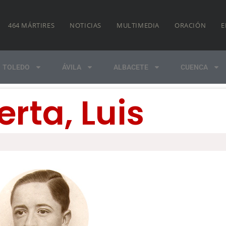
464 MÁRTIRES
NOTICIAS
MULTIMEDIA
ORACIÓN
E
TOLEDO
ÁVILA
ALBACETE
CUENCA
rta, Luis