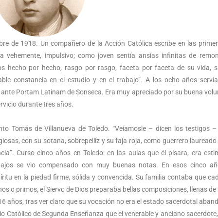
bre de 1918. Un compañero de la Acción Católica escribe en las prime
 vehemente, impulsivo; como joven sentía ansias infinitas de remo
os hecho por hecho, rasgo por rasgo, faceta por faceta de su vida, 
able constancia en el estudio y en el trabajo”. A los ocho años serv
 ante Portam Latinam de Sonseca. Era muy apreciado por su buena volu
ervicio durante tres años.
to Tomás de Villanueva de Toledo. “Veíamosle – dicen los testigos –
osas, con su sotana, sobrepelliz y su faja roja, como guerrero laureado
encia”. Curso cinco años en Toledo: en las aulas que él pisara, era est
abajos se vio compensado con muy buenas notas. En esos cinco añ
ritu en la piedad firme, sólida y convencida. Su familia contaba que ca
s o primos, el Siervo de Dios preparaba bellas composiciones, llenas de
os 16 años, tras ver claro que su vocación no era el estado sacerdotal aba
gio Católico de Segunda Enseñanza que el venerable y anciano sacerdote,