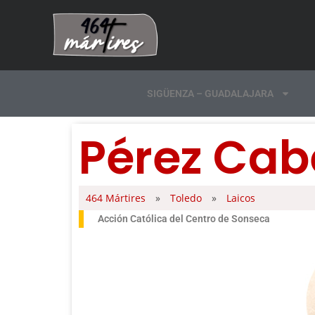
SIGÜENZA – GUADALAJARA
Pérez Cabe
464 Mártires
»
Toledo
»
Laicos
Acción Católica del Centro de Sonseca