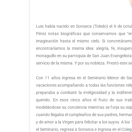
Luis había nacido en Sonseca (Toledo) el 9 de octu
Pérez notas biográficas que conservamos que “era
imaginación hasta el mismo cielo. Si concretáram
encontraríamos la misma idea: alegría, fe, insuper
monaguillo en su parroquia de San Juan Evangelista
servicio de la misma. Y por su nobleza. Prestó este s
Con 11 años ingresa en el Seminario Menor de San
vacaciones acompañando a todas las funciones religi
preparaba a combatir la irreligiosidad y la indifer
querido. En esos cinco años el fruto de sus tr
modelándose su conciencia mientras se forja su espí
cuando llegaba el cumpleaños de sus padres, hermano
y de amor a la Virgen para felicitar a los suyos. A l
el Seminario, regresa a Sonseca e ingresa en el Cole