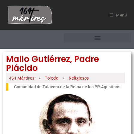
Menú
Mallo Gutiérrez, Padre
Plácido
464 Mártires
»
Toledo
»
Religiosos
Comunidad de Talavera de la Reina de los PP. Agustinos