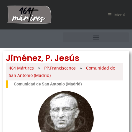
Menú
Jiménez, P. Jesús
464 Mártires
»
PP.Franciscanos
»
Comunidad de
San Antonio (Madrid)
Comunidad de San Antonio (Madrid)