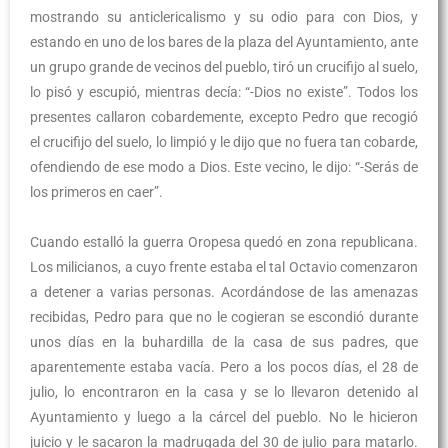
mostrando su anticlericalismo y su odio para con Dios, y
estando en uno de los bares de la plaza del Ayuntamiento, ante
un grupo grande de vecinos del pueblo, tiró un crucifijo al suelo,
lo pisó y escupió, mientras decía: “-Dios no existe”. Todos los
presentes callaron cobardemente, excepto Pedro que recogió
el crucifijo del suelo, lo limpió y le dijo que no fuera tan cobarde,
ofendiendo de ese modo a Dios. Este vecino, le dijo: “-Serás de
los primeros en caer”.
Cuando estalló la guerra Oropesa quedó en zona republicana.
Los milicianos, a cuyo frente estaba el tal Octavio comenzaron
a detener a varias personas. Acordándose de las amenazas
recibidas, Pedro para que no le cogieran se escondió durante
unos días en la buhardilla de la casa de sus padres, que
aparentemente estaba vacía. Pero a los pocos días, el 28 de
julio, lo encontraron en la casa y se lo llevaron detenido al
Ayuntamiento y luego a la cárcel del pueblo. No le hicieron
juicio y le sacaron la madrugada del 30 de julio para matarlo.