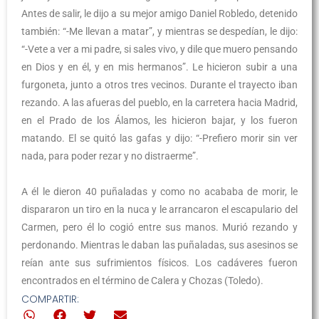
Antes de salir, le dijo a su mejor amigo Daniel Robledo, detenido
también: “-Me llevan a matar”, y mientras se despedían, le dijo:
“-Vete a ver a mi padre, si sales vivo, y dile que muero pensando
en Dios y en él, y en mis hermanos”. Le hicieron subir a una
furgoneta, junto a otros tres vecinos. Durante el trayecto iban
rezando. A las afueras del pueblo, en la carretera hacia Madrid,
en el Prado de los Álamos, les hicieron bajar, y los fueron
matando. El se quitó las gafas y dijo: “-Prefiero morir sin ver
nada, para poder rezar y no distraerme”.
A él le dieron 40 puñaladas y como no acababa de morir, le
dispararon un tiro en la nuca y le arrancaron el escapulario del
Carmen, pero él lo cogió entre sus manos. Murió rezando y
perdonando. Mientras le daban las puñaladas, sus asesinos se
reían ante sus sufrimientos físicos. Los cadáveres fueron
encontrados en el término de Calera y Chozas (Toledo).
COMPARTIR: