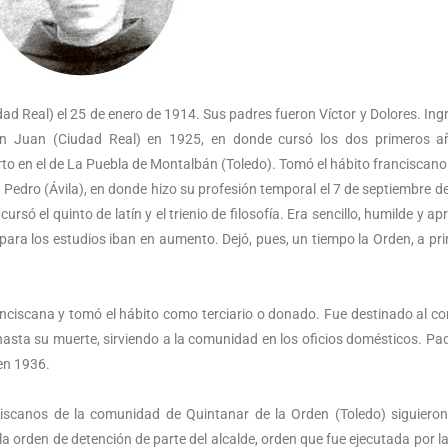
d Real) el 25 de enero de 1914. Sus padres fueron Víctor y Dolores. Ing
an Juan (Ciudad Real) en 1925, en donde cursó los dos primeros a
o en el de La Puebla de Montalbán (Toledo). Tomó el hábito franciscano 
Pedro (Ávila), en donde hizo su profesión temporal el 7 de septiembre d
ó el quinto de latín y el trienio de filosofía. Era sencillo, humilde y ap
 para los estudios iban en aumento. Dejó, pues, un tiempo la Orden, a pri
anciscana y tomó el hábito como terciario o donado. Fue destinado al c
hasta su muerte, sirviendo a la comunidad en los oficios domésticos. Pad
en 1936.
nciscanos de la comunidad de Quintanar de la Orden (Toledo) siguiero
la orden de detención de parte del alcalde, orden que fue ejecutada por la