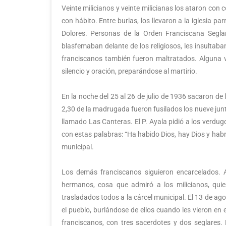
Veinte milicianos y veinte milicianas los ataron con 
con hábito. Entre burlas, los llevaron a la iglesia parr
Dolores. Personas de la Orden Franciscana Seglar
blasfemaban delante de los religiosos, les insultaba
franciscanos también fueron maltratados. Alguna ve
silencio y oración, preparándose al martirio.
En la noche del 25 al 26 de julio de 1936 sacaron de l
2,30 de la madrugada fueron fusilados los nueve junt
llamado Las Canteras. El P. Ayala pidió a los verdug
con estas palabras: “Ha habido Dios, hay Dios y habr
municipal.
Los demás franciscanos siguieron encarcelados. Al 
hermanos, cosa que admiró a los milicianos, quie
trasladados todos a la cárcel municipal. El 13 de ag
el pueblo, burlándose de ellos cuando les vieron en
franciscanos, con tres sacerdotes y dos seglares.