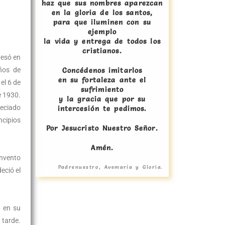
haz que sus nombres aparezcan
en la gloria de los santos,
para que iluminen con su
ejemplo
la vida y entrega de todos los
cristianos.
resó en
ños de
Concédenos imitarlos
en su fortaleza ante el
el 6 de
sufrimiento
e 1930.
y la gracia que por su
reciado
intercesión te pedimos.
ncipios
Por Jesucristo Nuestro Señor.
Amén.
onvento
Padrenuestro, Avemaría y Gloria.
eció el
n en su
 tarde.