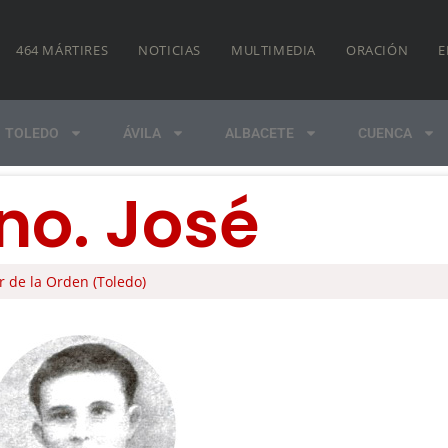
464 MÁRTIRES
NOTICIAS
MULTIMEDIA
ORACIÓN
E
TOLEDO
ÁVILA
ALBACETE
CUENCA
no. José
 de la Orden (Toledo)