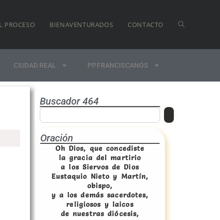
L PROCESO
BIENAVENTURADOS
CONTACTO
CIUDAD REAL
PP.FRANCISCANOS
Buscador 464
Oración
Oh Dios, que concediste
la gracia del martirio
a los Siervos de Dios
Eustaquio Nieto y Martín,
obispo,
y a los demás sacerdotes,
religiosos y laicos
de nuestras diócesis,