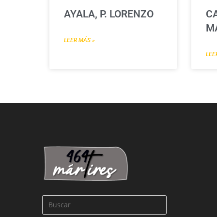
AYALA, P. LORENZO
CA
M
LEER MÁS »
LEE