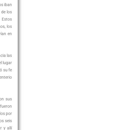
os iban
n de los
. Estos
os, los
vían en
cia las
l lugar
ó su fe
enterio
con sus
 fueron
dos por
os seis
 y allí