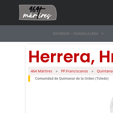
SIGÜENZA – GUADALAJARA
Herrera, H
464 Mártires
»
PP.Franciscanos
»
Quintanar
Comunidad de Quintanar de la Orden (Toledo)