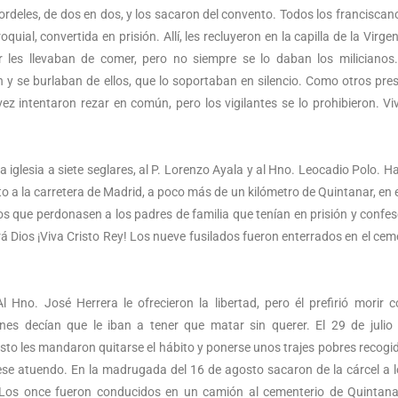
cordeles, de dos en dos, y los sacaron del convento. Todos los franciscan
oquial, convertida en prisión. Allí, les recluyeron en la capilla de la Virge
 les llevaban de comer, pero no siempre se lo daban los milicianos
n y se burlaban de ellos, que lo soportaban en silencio. Como otros pres
z intentaron rezar en común, pero los vigilantes se lo prohibieron. Vi
a iglesia a siete seglares, al P. Lorenzo Ayala y al Hno. Leocadio Polo. Ha
o a la carretera de Madrid, a poco más de un kilómetro de Quintanar, en e
os que perdonasen a los padres de familia que tenían en prisión y confes
á Dios ¡Viva Cristo Rey! Los nueve fusilados fueron enterrados en el cem
Hno. José Herrera le ofrecieron la libertad, pero él prefirió morir 
nes decían que le iban a tener que matar sin querer. El 29 de julio
osto les mandaron quitarse el hábito y ponerse unos trajes pobres recogi
 ese atuendo. En la madrugada del 16 de agosto sacaron de la cárcel a l
 Los once fueron conducidos en un camión al cementerio de Quintanar